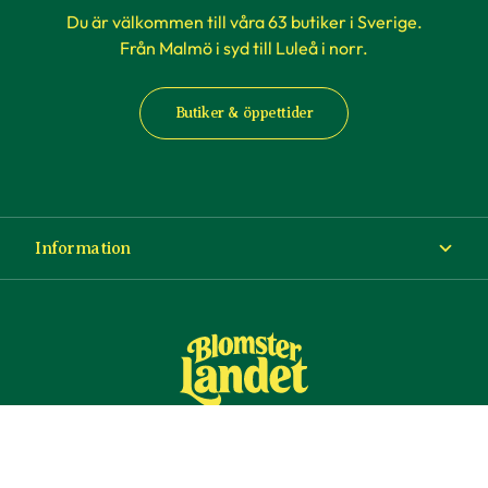
Du är välkommen till våra 63 butiker i Sverige.
Från Malmö i syd till Luleå i norr.
Butiker & öppettider
Information
Om Blomsterlandet
Köp- och leveransvillkor
Ångra ditt köp
© Copyright Blomsterlandet 2025
Företag
Cookies
Integritetspolicy
Dataskydd
Tillgänglighet