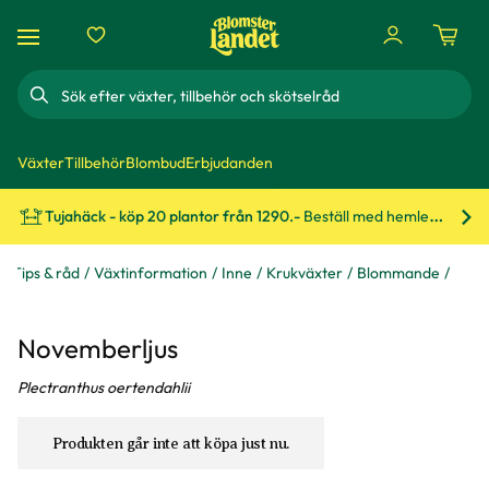
Sök
Växter
Tillbehör
Blombud
Erbjudanden
Tujahäck - köp 20 plantor från 1290.-
Beställ med hemleverans!
Bes
Tips & råd
Växtinformation
Inne
Krukväxter
Blommande
Novemberljus
Plectranthus oertendahlii
Produkten går inte att köpa just nu.