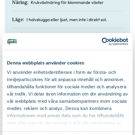
Krukväxtnäring för blommande växter
Näring:
I halvskugga eller ljust, men inte i direkt sol.
Läge:
Håll jorden lätt fuktig, aldrig blöt.
Vatten:
Örtendahlia, elisabetblomma.
Övriga namn:
Denna webbplats använder cookies
Nej
Doft:
Vi använder enhetsidentifierare i form av första- och
tredjepartscokies för att anpassa innehåll och annonser,
tillhandahålla funktioner för sociala medier och analysera
Ja
Lättskött:
vår trafik. Vi delar även information om din användning av
vår webbplats med våra samarbetspartners inom sociala
Blomjord
Jordprodukter:
medier, reklam och analys. Dessa kan kombinera
informationen med annan data som du har tillhandahållit
dem eller som de har samlat in från din användning av
deras tjänster. Läs mer om olika cookies genom att