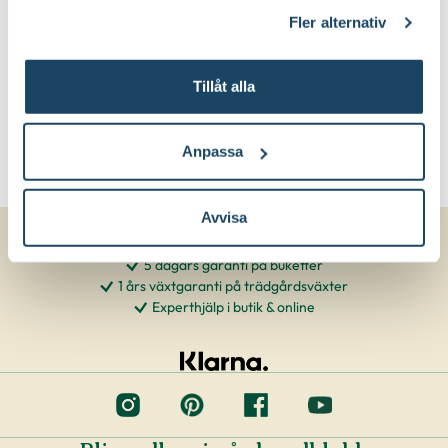
klicka på länken 'Fler alternativ'."
Fler alternativ
Tillåt alla
Anpassa
Avvisa
5 dagars garanti på buketter
1 års växtgaranti på trädgårdsväxter
Experthjälp i butik & online