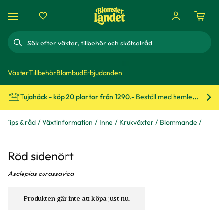
Sök
Växter
Tillbehör
Blombud
Erbjudanden
Tujahäck - köp 20 plantor från 1290.-
Beställ med hemleverans!
Bes
Tips & råd
Växtinformation
Inne
Krukväxter
Blommande
Röd sidenört
Asclepias curassavica
Produkten går inte att köpa just nu.