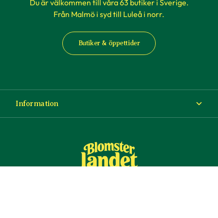
Du är välkommen till våra 63 butiker i Sverige.
Från Malmö i syd till Luleå i norr.
Butiker & öppettider
Information
Om Blomsterlandet
Köp- och leveransvillkor
Ångra ditt köp
© Copyright Blomsterlandet 2025
Företag
Cookies
Integritetspolicy
Dataskydd
Tillgänglighet