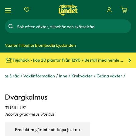
Sök
Växter
Tillbehör
Blombud
Erbjudanden
Tujahäck - köp 20 plantor från 1290.-
Beställ med hemleverans!
Bes
Tips & råd
Växtinformation
Inne
Krukväxter
Gröna växter
Dvärgkalmus
'PUSILLUS'
Acorus gramineus 'Pusillus'
Produkten går inte att köpa just nu.