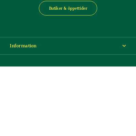
Butiker & öppettider
Information
Om Blomsterlandet
Köp- och leveransvillkor
Ångra ditt köp
© Copyright Blomsterlandet 2025
Företag
Cookies
Integritetspolicy
Dataskydd
Tillgänglighet
Presentkort
Press & media