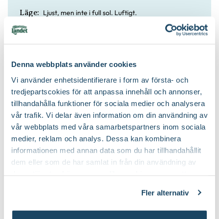
Ljust, men inte i full sol. Luftigt.
Läge:
Håll jorden jämt fuktig, tål inte att torka ut.
Vatten:
Denna webbplats använder cookies
Ö Asien.
Ursprung:
Vi använder enhetsidentifierare i form av första- och
tredjepartscokies för att anpassa innehåll och annonser,
Blomjord
Jordprodukter:
tillhandahålla funktioner för sociala medier och analysera
vår trafik. Vi delar även information om din användning av
vår webbplats med våra samarbetspartners inom sociala
medier, reklam och analys. Dessa kan kombinera
informationen med annan data som du har tillhandahållit
dem eller som de har samlat in från din användning av
deras tjänster. Läs mer om olika cookies genom att
klicka på länken 'Fler alternativ'."
Fler alternativ