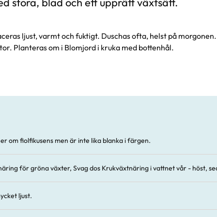
d stora, blad och ett upprätt växtsätt.
ceras ljust, varmt och fuktigt. Duschas ofta, helst på morgonen.
stor. Planteras om i Blomjord i kruka med bottenhål.
r om fiolfikusens men är inte lika blanka i färgen.
äring för gröna växter, Svag dos Krukväxtnäring i vattnet vår - höst, s
ycket ljust.