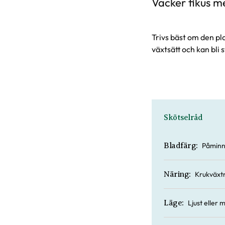
Vacker fikus me
Trivs bäst om den pla
växtsätt och kan bli 
Skötselråd
Påminne
Bladfärg:
Krukväxtn
Näring:
Ljust eller m
Läge: