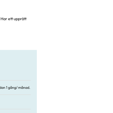
 Har ett upprätt
edan 1 gång/ månad.