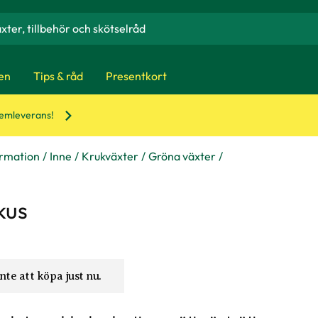
en
Tips & råd
Presentkort
hemleverans!
ormation
Inne
Krukväxter
Gröna växter
kus
nte att köpa just nu.