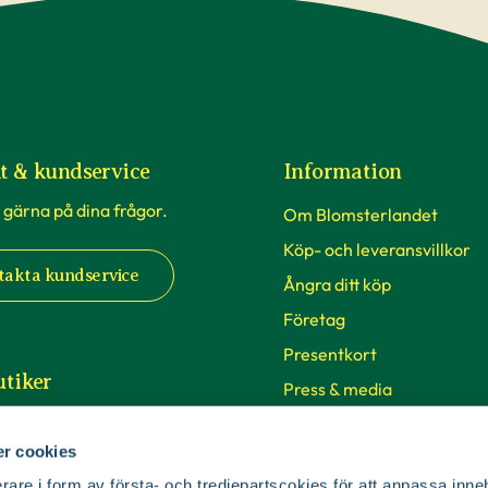
t & kundservice
Information
 gärna på dina frågor.
Om Blomsterlandet
Köp- och leveransvillkor
takta kundservice
Ångra ditt köp
Företag
Presentkort
utiker
Press & media
lkommen till våra 63
Handla hos oss
 Sverige. Från Malmö i syd
r cookies
Vårt hållbarhetsarbete
 i norr.
rare i form av första- och tredjepartscokies för att anpassa inne