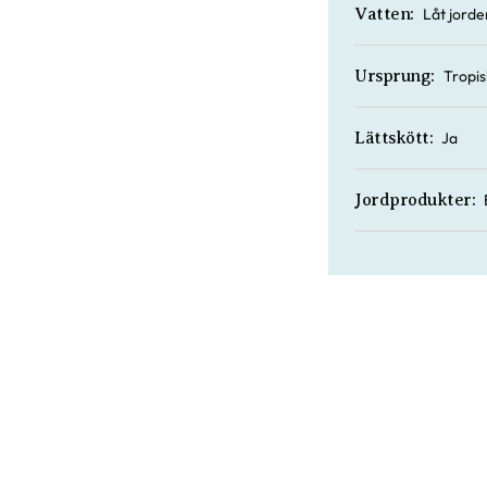
Låt jorden
Vatten:
Tropi
Ursprung:
Ja
Lättskött:
Jordprodukter: