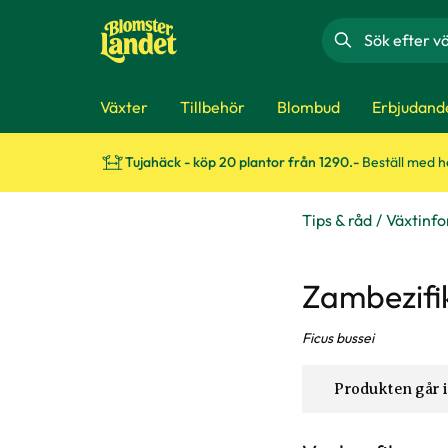
Sök
Växter
Tillbehör
Blombud
Erbjudand
Tujahäck - köp 20 plantor från 1290.-
Beställ med 
Tips & råd
Växtinf
Zambezifi
Ficus bussei
Produkten går i