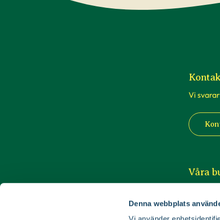
Kontak
Vi svarar
Kon
Våra b
Du är vä
butiker i
Denna webbplats använde
till Luleå
Vi använder enhetsidentifie