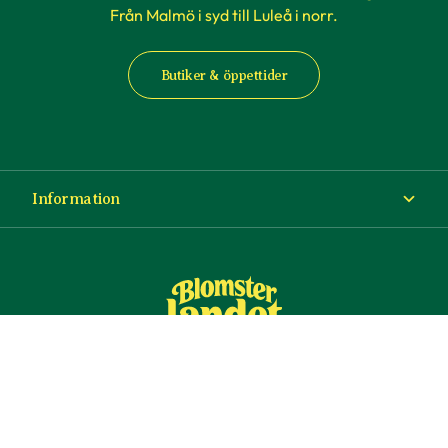
Från Malmö i syd till Luleå i norr.
Butiker & öppettider
Information
Om Blomsterlandet
Köp- och leveransvillkor
Ångra ditt köp
© Copyright Blomsterlandet 2025
Företag
Cookies
Integritetspolicy
Dataskydd
Tillgänglighet
Presentkort