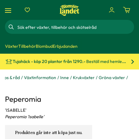
Sök
Växter
Tillbehör
Blombud
Erbjudanden
Tujahäck - köp 20 plantor från 1290.-
Beställ med hemleverans!
Bes
Tips & råd
Växtinformation
Inne
Krukväxter
Gröna växter
Peperomia
'ISABELLE'
Peperomia 'Isabelle'
Produkten går inte att köpa just nu.