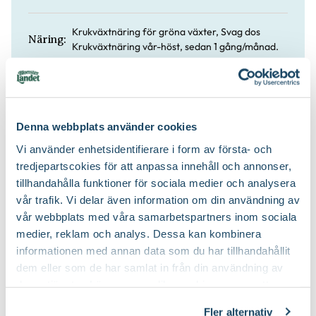
Krukväxtnäring för gröna växter, Svag dos
Näring:
Krukväxtnäring vår-höst, sedan 1 gång/månad.
I halvskugga eller ljust, men skuggas i söder.
Läge:
Låt jorden torka upp lätt mellan vattningarna.
Vatten:
Denna webbplats använder cookies
Vi använder enhetsidentifierare i form av första- och
tredjepartscokies för att anpassa innehåll och annonser,
Troligen Sydamerika.
Ursprung:
tillhandahålla funktioner för sociala medier och analysera
vår trafik. Vi delar även information om din användning av
Blomjord
Jordprodukter:
vår webbplats med våra samarbetspartners inom sociala
medier, reklam och analys. Dessa kan kombinera
informationen med annan data som du har tillhandahållit
dem eller som de har samlat in från din användning av
deras tjänster. Läs mer om olika cookies genom att
klicka på länken 'Fler alternativ'."
Fler alternativ