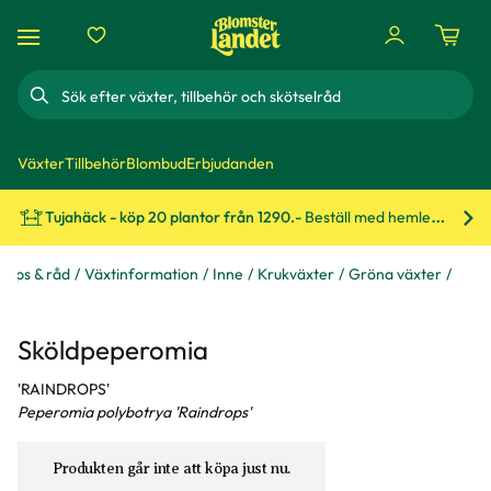
Sök
Växter
Tillbehör
Blombud
Erbjudanden
Tujahäck - köp 20 plantor från 1290.-
Beställ med hemleverans!
Bes
Tips & råd
Växtinformation
Inne
Krukväxter
Gröna växter
Sköldpeperomia
'RAINDROPS'
Peperomia polybotrya 'Raindrops'
Produkten går inte att köpa just nu.