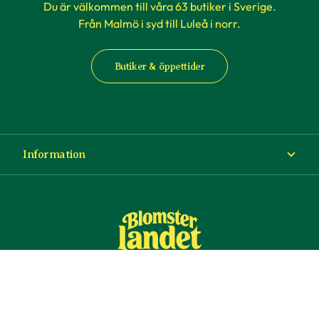
Du är välkommen till våra 63 butiker i Sverige.
Från Malmö i syd till Luleå i norr.
Butiker & öppettider
Information
Om Blomsterlandet
Köp- och leveransvillkor
Ångra ditt köp
© Copyright Blomsterlandet 2025
Företag
Cookies
Integritetspolicy
Dataskydd
Tillgänglighet