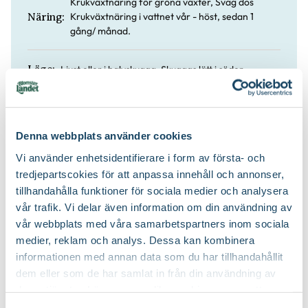
Krukväxtnäring för gröna växter, Svag dos
Krukväxtnäring i vattnet vår - höst, sedan 1
Näring:
gång/ månad.
Ljust eller i halvskugga. Skuggas lätt i söder.
Läge:
Låt jorden torka upp lätt mellan vattningarna.
Vatten:
Denna webbplats använder cookies
Västra Sydamerika
Ursprung:
Vi använder enhetsidentifierare i form av första- och
tredjepartscokies för att anpassa innehåll och annonser,
Ja
Lättskött:
tillhandahålla funktioner för sociala medier och analysera
vår trafik. Vi delar även information om din användning av
vår webbplats med våra samarbetspartners inom sociala
Blomjord
Jordprodukter:
medier, reklam och analys. Dessa kan kombinera
informationen med annan data som du har tillhandahållit
dem eller som de har samlat in från din användning av
deras tjänster. Läs mer om olika cookies genom att
klicka på länken 'Fler alternativ'."