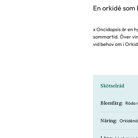
En orkidé som 
x Oncidopsis är en hy
sommartid. Över vinte
vid behov om i Orki
Skötselråd
Röda m
Blomfärg:
Orkidénä
Näring: