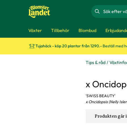
Sök
Växter
Tillbehör
Blombud
Erbjudand
Tujahäck - köp 20 plantor från 1290.-
Beställ med 
Tips & råd
Växtinf
x Oncidop
'SWISS BEAUTY'
x Oncidopsis (Nelly Isle
Produkten går i