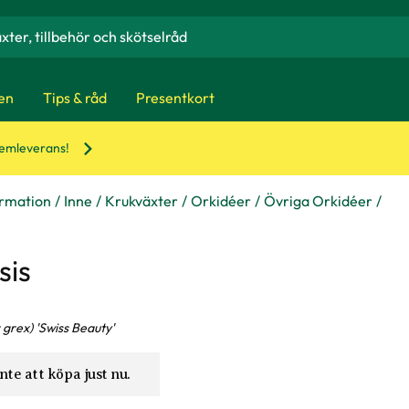
en
Tips & råd
Presentkort
hemleverans!
ormation
Inne
Krukväxter
Orkidéer
Övriga Orkidéer
sis
r grex) 'Swiss Beauty'
nte att köpa just nu.