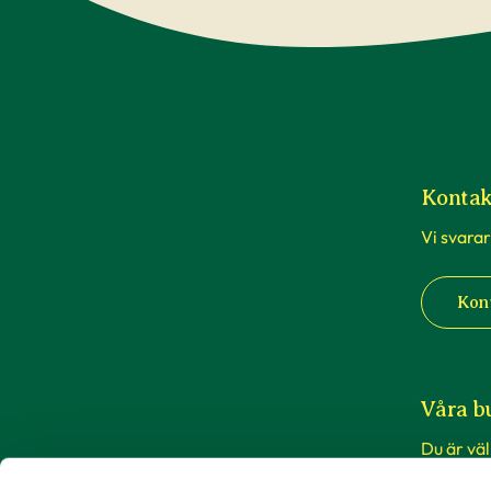
Kontak
Vi svarar
Kon
Våra b
Du är vä
butiker i