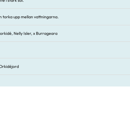
te i stark sol.
n torka upp mellan vattningarna.
lorkidé, Nelly Isler, x Burrageara
Orkidéjord