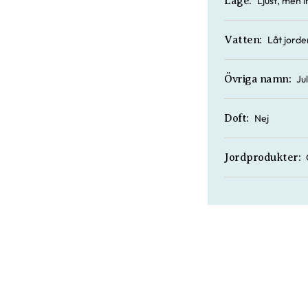
Ljust, men in
Läge:
Låt jorde
Vatten:
Ju
Övriga namn:
Nej
Doft:
Jordprodukter: