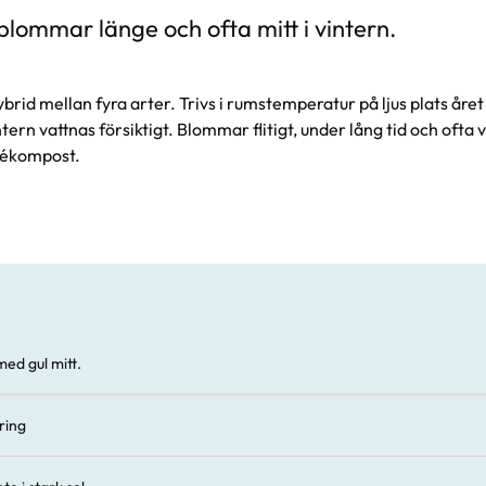
blommar länge och ofta mitt i vintern.
brid mellan fyra arter. Trivs i rumstemperatur på ljus plats åre
rn vattnas försiktigt. Blommar flitigt, under lång tid och ofta v
dékompost.
ed gul mitt.
ring