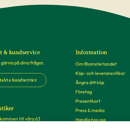
t & kundservice
Information
 gärna på dina frågor.
Om Blomsterlandet
Köp- och leveransvillkor
takta kundservice
Ångra ditt köp
Företag
Presentkort
utiker
Press & media
lkommen till våra 63
Handla hos oss
 Sverige. Från Malmö i syd
Vårt hållbarhetsarbete