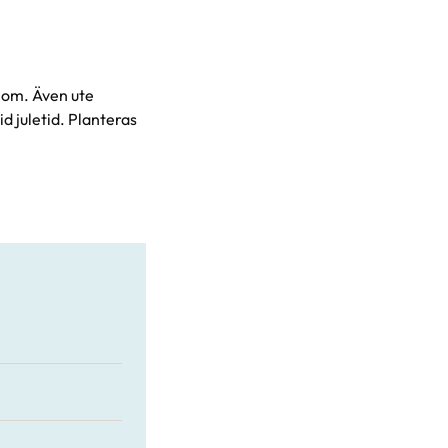
t om. Även ute
id juletid. Planteras