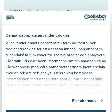
Låt jorden torka mellan vattningarna.
Vatten:
Sydafrika.
Ursprung:
Denna webbplats använder cookies
Ja
Lättskött:
Vi använder enhetsidentifierare i form av första- och
tredjepartscokies för att anpassa innehåll och annonser,
Blomjord
Jordprodukter:
tillhandahålla funktioner för sociala medier och analysera
vår trafik. Vi delar även information om din användning av
vår webbplats med våra samarbetspartners inom sociala
medier, reklam och analys. Dessa kan kombinera
informationen med annan data som du har tillhandahållit
dem eller som de har samlat in från din användning av
deras tjänster. Läs mer om olika cookies genom att
klicka på länken 'Fler alternativ'."
Fler alternativ