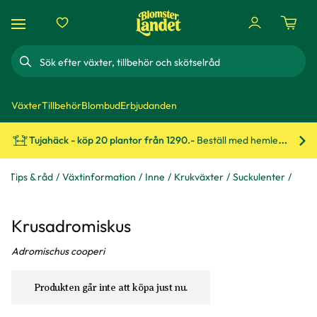
Sök
Växter
Tillbehör
Blombud
Erbjudanden
Tujahäck - köp 20 plantor från 1290.-
Beställ med hemleverans!
Bes
Tips & råd
Växtinformation
Inne
Krukväxter
Suckulenter
Krusadromiskus
Adromischus cooperi
Produkten går inte att köpa just nu.