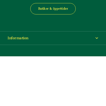
Butiker & öppettider
Information
Om Blomsterlandet
Köp- och leveransvillkor
Ångra ditt köp
© Copyright Blomsterlandet 2025
Företag
Cookies
Integritetspolicy
Dataskydd
Tillgänglighet
Presentkort