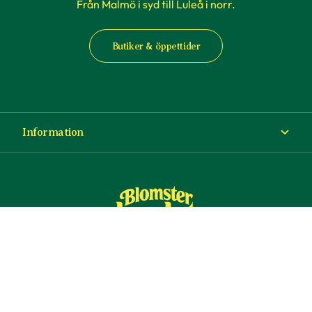
Från Malmö i syd till Luleå i norr.
Butiker & öppettider
Information
Om Blomsterlandet
Köp- och leveransvillkor
Ångra ditt köp
© Copyright Blomsterlandet 2025
Företag
Cookies
Integritetspolicy
Dataskydd
Tillgänglighet
Presentkort