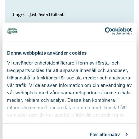
Ljust, även i full sol.
Läge:
Låt jorden torka upp mellan vattningarna.
Vatten:
NÖ Mexico.
Ursprung:
Denna webbplats använder cookies
Vi använder enhetsidentifierare i form av första- och
Ja
Lättskött:
tredjepartscokies för att anpassa innehåll och annonser,
tillhandahålla funktioner för sociala medier och analysera
vår trafik. Vi delar även information om din användning av
Blomjord
Jordprodukter:
vår webbplats med våra samarbetspartners inom sociala
medier, reklam och analys. Dessa kan kombinera
informationen med annan data som du har tillhandahållit
dem eller som de har samlat in från din användning av
deras tjänster. Läs mer om olika cookies genom att
klicka på länken 'Fler alternativ'."
Fler alternativ