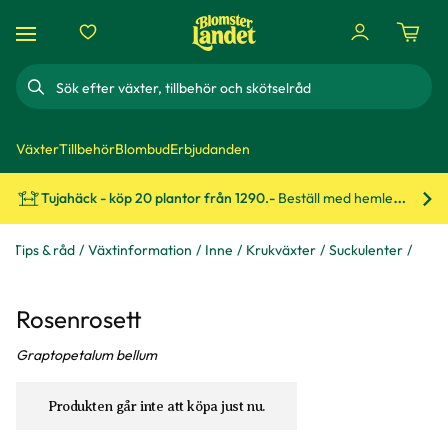
Sök
Växter
Tillbehör
Blombud
Erbjudanden
Tujahäck - köp 20 plantor från 1290.-
Beställ med hemleverans!
Bes
Tips & råd
Växtinformation
Inne
Krukväxter
Suckulenter
Rosenrosett
Graptopetalum bellum
Produkten går inte att köpa just nu.