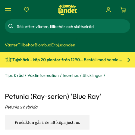
Sök
Växter
Tillbehör
Blombud
Erbjudanden
Tujahäck - köp 20 plantor från 1290.-
Beställ med hemleverans!
Bes
Tips & råd
Växtinformation
Inomhus
Sticklingar
Petunia (Ray-serien) 'Blue Ray'
Petunia x hybrida
Produkten går inte att köpa just nu.