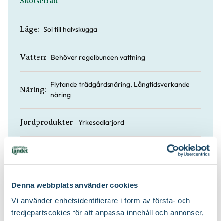
Skötselråd
Sol till halvskugga
Läge:
Behöver regelbunden vattning
Vatten:
Flytande trädgårdsnäring, Långtidsverkande
Näring:
näring
Yrkesodlarjord
Jordprodukter:
Köp till för ett lyckat resultat
Denna webbplats använder cookies
Vi använder enhetsidentifierare i form av första- och
tredjepartscokies för att anpassa innehåll och annonser,