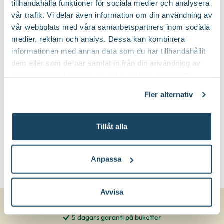
tillhandahålla funktioner för sociala medier och analysera
vår trafik. Vi delar även information om din användning av
vår webbplats med våra samarbetspartners inom sociala
medier, reklam och analys. Dessa kan kombinera
informationen med annan data som du har tillhandahållit
dem eller som de har samlat in från din användning av
deras tjänster. Läs mer om olika cookies genom att
Blomjord
Blomsterlandet
klicka på länken 'Fler alternativ'."
Finns i flera varianter
Fler alternativ
59
90
Från
Välj butik
Tillåt alla
Online
I lager
Till Produkten
till Blomjord produktsida
Anpassa
Avvisa
5 dagars garanti på buketter