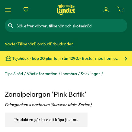
Sök
Växter
Tillbehör
Blombud
Erbjudanden
Tujahäck - köp 20 plantor från 1290.-
Beställ med hemleverans!
Bes
Tips & råd
Växtinformation
Inomhus
Sticklingar
Zonalpelargon 'Pink Batik'
Pelargonium x hortorum (Survivor Idols-Serien)
Produkten går inte att köpa just nu.