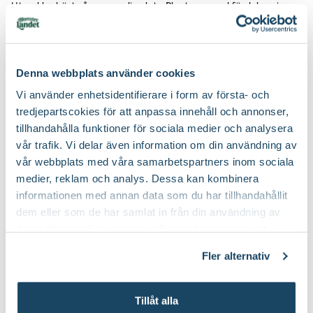
Utvecklas bäst på varm, solig plats. Planteras med fördel om i
större kruka med näringsrik jord. Tillsätt svag dos näring i vattnet
hela sommaren och låt jorden torka upp lätt mellan vattningarna.
Putsa bort vissna blommor efterhand så utvecklas nya fräscha
blomstänglar som förlänger prydnadsvärdet.
Denna webbplats använder cookies
Kan övervintras på ljus, sval plats, gärna med växtbelysning, och
Vi använder enhetsidentifierare i form av första- och
vattnas då sparsamt. Plantera om och beskär övervintrade
tredjepartscokies för att anpassa innehåll och annonser,
pelargoner på våren. Passa då även på att ta sticklingar.
tillhandahålla funktioner för sociala medier och analysera
vår trafik. Vi delar även information om din användning av
vår webbplats med våra samarbetspartners inom sociala
medier, reklam och analys. Dessa kan kombinera
informationen med annan data som du har tillhandahållit
dem eller som de har samlat in från din användning av
deras tjänster. Läs mer om olika cookies genom att
klicka på länken 'Fler alternativ'."
Fler alternativ
Tillåt alla