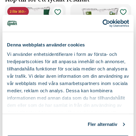
2 för 160:-
Denna webbplats använder cookies
Vi använder enhetsidentifierare i form av första- och
tredjepartscokies för att anpassa innehåll och annonser,
Pelargonjord
Blomjord
tillhandahålla funktioner för sociala medier och analysera
Blomsterlandet PRO
Blomsterlandet
vår trafik. Vi delar även information om din användning av
Finns i flera varianter
vår webbplats med våra samarbetspartners inom sociala
59
89
90
90
Från
medier, reklam och analys. Dessa kan kombinera
Välj butik
Välj butik
informationen med annan data som du har tillhandahållit
Online
I lager
Online
I lager
dem eller som de har samlat in från din användning av
Till Produkten
Till Produkten
till Pelargonjord produktsida
till Blomjord produ
deras tjänster. Läs mer om olika cookies genom att
klicka på länken 'Fler alternativ'."
Fler alternativ
2 för 130:-