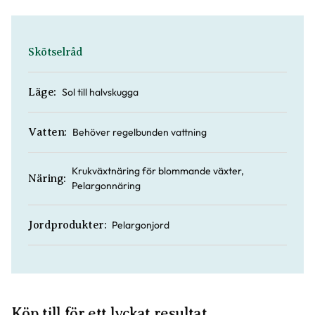
Skötselråd
Sol till halvskugga
Läge:
Behöver regelbunden vattning
Vatten:
Krukväxtnäring för blommande växter,
Näring:
Pelargonnäring
Pelargonjord
Jordprodukter:
Köp till för ett lyckat resultat