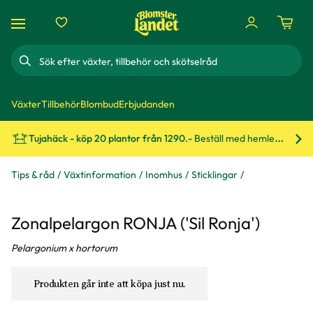
Sök
Växter
Tillbehör
Blombud
Erbjudanden
Tujahäck - köp 20 plantor från 1290.-
Beställ med hemleverans!
Bes
Tips & råd
Växtinformation
Inomhus
Sticklingar
Zonalpelargon RONJA ('Sil Ronja')
Pelargonium x hortorum
Produkten går inte att köpa just nu.