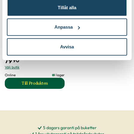
Tillåt alla
Anpassa
Avvisa
Pelargonnäring
Blomsterlandet PRO
79
90
Välj butik
Online
I lager
Till Produkten
till Pelargonnäring produktsida
5 dagars garanti på buketter