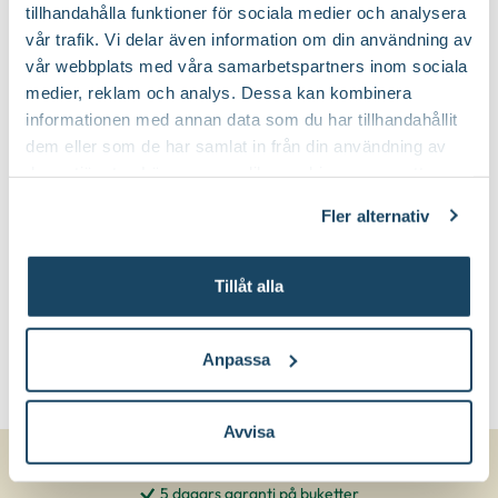
tillhandahålla funktioner för sociala medier och analysera
vår trafik. Vi delar även information om din användning av
vår webbplats med våra samarbetspartners inom sociala
medier, reklam och analys. Dessa kan kombinera
informationen med annan data som du har tillhandahållit
dem eller som de har samlat in från din användning av
deras tjänster. Läs mer om olika cookies genom att
Kruka Botanica
Hasselfors P-
Orthex
Jord/Planteringsjord
klicka på länken 'Fler alternativ'."
Fler alternativ
Hasselfors Garden
49
89
90
90
Från
Välj butik
Välj butik
Tillåt alla
Online
Slut i lager
Online
I lager
Till Produkten
Till Produkten
till Kruka Botanica produktsida
till Hasselfors P-J
Anpassa
Avvisa
5 dagars garanti på buketter