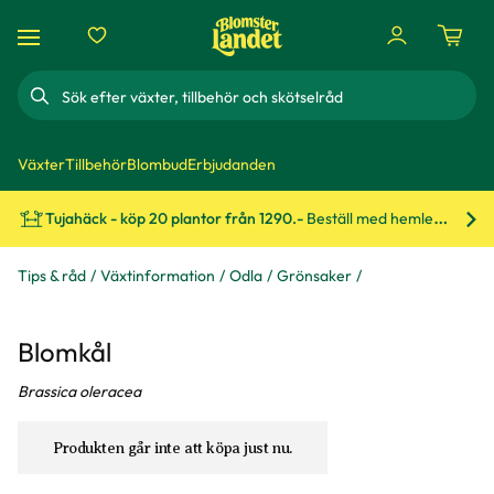
Sök
Växter
Tillbehör
Blombud
Erbjudanden
Tujahäck - köp 20 plantor från 1290.-
Beställ med hemleverans!
Bes
Tips & råd
Växtinformation
Odla
Grönsaker
Blomkål
Brassica oleracea
Produkten går inte att köpa just nu.