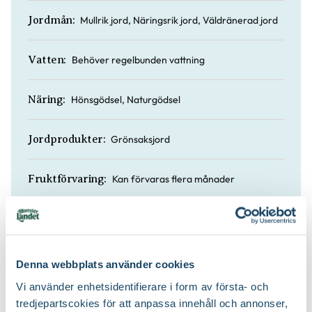
Mullrik jord, Näringsrik jord, Väldränerad jord
Jordmån:
Behöver regelbunden vattning
Vatten:
Hönsgödsel, Naturgödsel
Näring:
Grönsaksjord
Jordprodukter:
Kan förvaras flera månader
Fruktförvaring:
Köp till för ett lyckat resultat
Denna webbplats använder cookies
Vi använder enhetsidentifierare i form av första- och
3 för 99.-
2 för 170:-
tredjepartscokies för att anpassa innehåll och annonser,