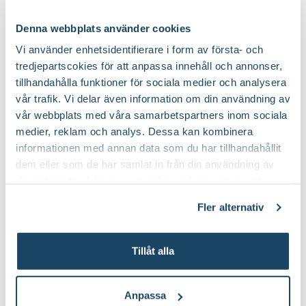
Ingen förvaring/äts direkt
Fruktförvaring:
Denna webbplats använder cookies
Vi använder enhetsidentifierare i form av första- och
tredjepartscokies för att anpassa innehåll och annonser,
tillhandahålla funktioner för sociala medier och analysera
vår trafik. Vi delar även information om din användning av
Köp till för ett lyckat resultat
vår webbplats med våra samarbetspartners inom sociala
medier, reklam och analys. Dessa kan kombinera
3 för 99.-
2 för 170:-
informationen med annan data som du har tillhandahållit
dem eller som de har samlat in från din användning av
deras tjänster. Läs mer om olika cookies genom att
klicka på länken 'Fler alternativ'."
Fler alternativ
Tillåt alla
Kruka Botanica
Hasselfors P-
Orthex
Jord/Planteringsjord
Hasselfors Garden
Anpassa
49
89
90
90
Från