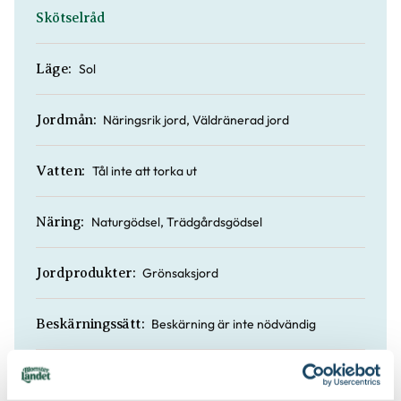
Skötselråd
Sol
Läge:
Näringsrik jord, Väldränerad jord
Jordmån:
Tål inte att torka ut
Vatten:
Naturgödsel, Trädgårdsgödsel
Näring:
Grönsaksjord
Jordprodukter:
Beskärning är inte nödvändig
Beskärningssätt:
Juni, Juli, Augusti, September
Mognadstid: