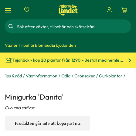
Sök
Växter
Tillbehör
Blombud
Erbjudanden
Tujahäck - köp 20 plantor från 1290.-
Beställ med hemleverans!
Bes
Tips & råd
Växtinformation
Odla
Grönsaker
Gurkplantor
Minigurka 'Danita'
Cucumis sativus
Produkten går inte att köpa just nu.