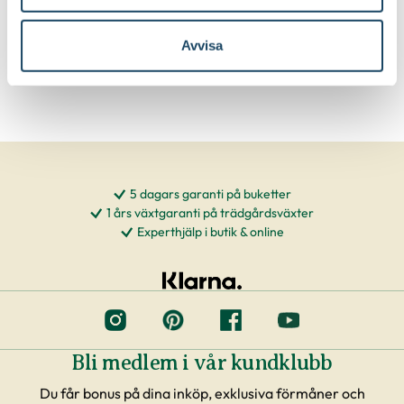
Välj butik
Välj butik
Online
Slut i lager
Online
I lager
Avvisa
Till Produkten
Till Produkten
till Kruka Botanica produktsida
till Hasselfors P-J
5 dagars garanti på buketter
1 års växtgaranti på trädgårdsväxter
Experthjälp i butik & online
Bli medlem i vår kundklubb
Du får bonus på dina inköp, exklusiva förmåner och