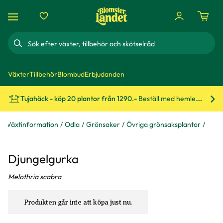
Sök
Växter
Tillbehör
Blombud
Erbjudanden
Tujahäck - köp 20 plantor från 1290.-
Beställ med hemleverans!
Bes
Växtinformation
Odla
Grönsaker
Övriga grönsaksplantor
Djungelgurka
Melothria scabra
Produkten går inte att köpa just nu.