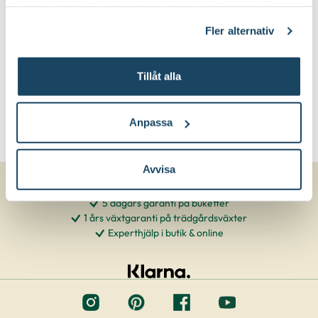
deras tjänster. Läs mer om olika cookies genom att
klicka på länken 'Fler alternativ'."
Fler alternativ
Tillåt alla
Anpassa
Avvisa
5 dagars garanti på buketter
1 års växtgaranti på trädgårdsväxter
Experthjälp i butik & online