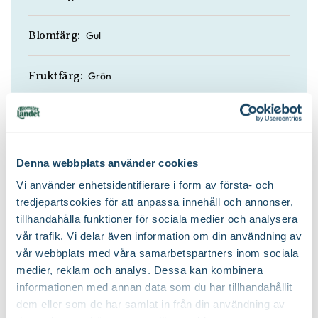
Gul
Blomfärg:
Grön
Fruktfärg:
Fast
Fruktköttsfärg:
Frisk
Fruktsmak:
Denna webbplats använder cookies
Vi använder enhetsidentifierare i form av första- och
Juli|MaturingAug
Maturing:
tredjepartscokies för att anpassa innehåll och annonser,
tillhandahålla funktioner för sociala medier och analysera
vår trafik. Vi delar även information om din användning av
Klättrande, Slingrande
Växtsätt:
vår webbplats med våra samarbetspartners inom sociala
medier, reklam och analys. Dessa kan kombinera
Beskärning är inte nödvändig
Beskärningssätt:
informationen med annan data som du har tillhandahållit
dem eller som de har samlat in från din användning av