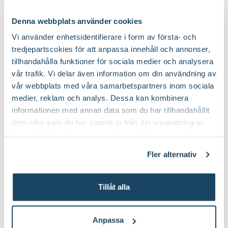
Ingen förvaring/äts direkt
Fruktförvaring:
Denna webbplats använder cookies
Vi använder enhetsidentifierare i form av första- och
tredjepartscokies för att anpassa innehåll och annonser,
tillhandahålla funktioner för sociala medier och analysera
vår trafik. Vi delar även information om din användning av
Köp till för ett lyckat resultat
vår webbplats med våra samarbetspartners inom sociala
medier, reklam och analys. Dessa kan kombinera
2 för 170:-
informationen med annan data som du har tillhandahållit
dem eller som de har samlat in från din användning av
deras tjänster. Läs mer om olika cookies genom att
klicka på länken 'Fler alternativ'."
Fler alternativ
Tillåt alla
Kruka Botanica
Hasselfors P-
Orthex
Jord/Planteringsjord
Hasselfors Garden
Anpassa
139
:-
89
90
Från