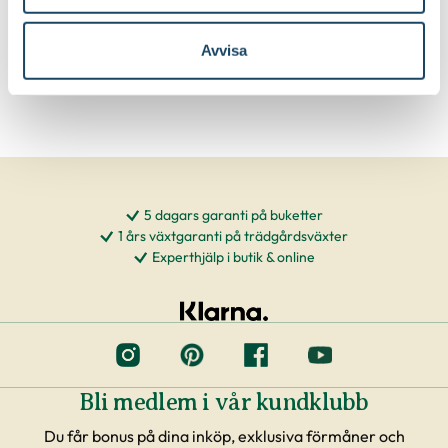
Välj butik
Välj butik
Online
Slut i lager
Online
I lager
Avvisa
Till Produkten
Till Produkten
till Kruka Botanica produktsida
till Hasselfors P-J
5 dagars garanti på buketter
1 års växtgaranti på trädgårdsväxter
Experthjälp i butik & online
Bli medlem i vår kundklubb
Du får bonus på dina inköp, exklusiva förmåner och