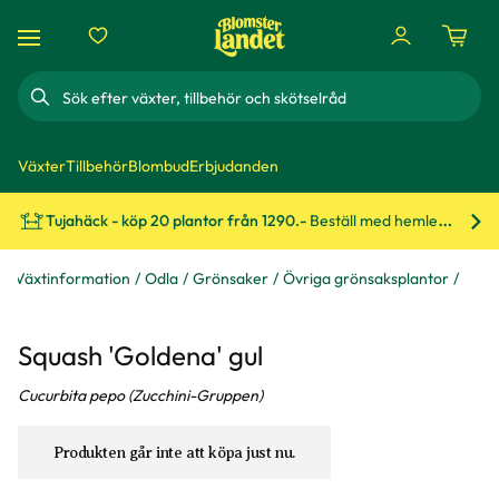
Sök
Växter
Tillbehör
Blombud
Erbjudanden
Tujahäck - köp 20 plantor från 1290.-
Beställ med hemleverans!
Bes
Växtinformation
Odla
Grönsaker
Övriga grönsaksplantor
Squash 'Goldena' gul
Cucurbita pepo (Zucchini-Gruppen)
Produkten går inte att köpa just nu.