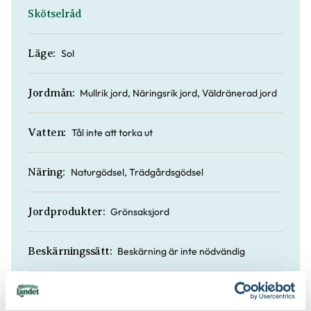
Skötselråd
Sol
Läge:
Mullrik jord, Näringsrik jord, Väldränerad jord
Jordmån:
Tål inte att torka ut
Vatten:
Naturgödsel, Trädgårdsgödsel
Näring:
Grönsaksjord
Jordprodukter:
Beskärning är inte nödvändig
Beskärningssätt:
Juli, Augusti, September
Mognadstid: