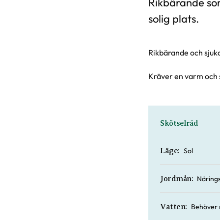
Rikbärande sor
solig plats.
Rikbärande och sjuk
Kräver en varm och so
Skötselråd
Sol
Läge:
Närings
Jordmån:
Behöver 
Vatten: