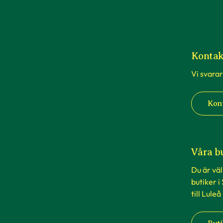
Kontak
Vi svarar
Kon
Våra b
Du är vä
butiker i
till Luleå