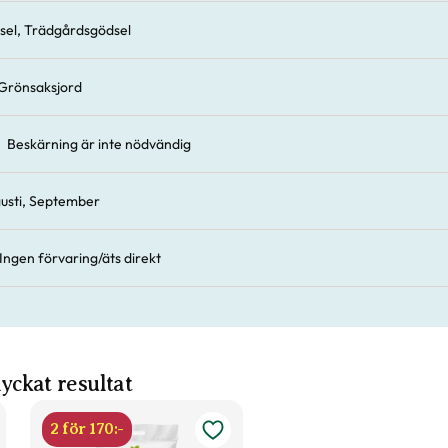
sel, Trädgårdsgödsel
Grönsaksjord
Beskärning är inte nödvändig
usti, September
Ingen förvaring/äts direkt
 lyckat resultat
2 för 170:-