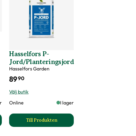
Hasselfors P-
Jord/Planteringsjord
Hasselfors Garden
89
90
Välj butik
er
Online
I lager
Till Produkten
a Botanica produktsida
till Hasselfors P-Jord/Planteringsjord prod