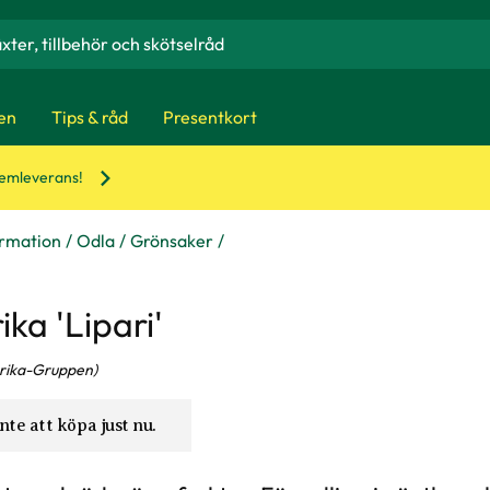
en
Tips & råd
Presentkort
hemleverans!
ormation
Odla
Grönsaker
ka 'Lipari'
rika-Gruppen)
nte att köpa just nu.