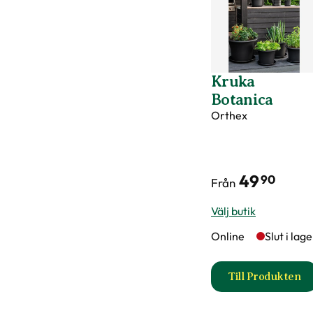
Kruka
Botanica
Orthex
49
90
Från
Välj butik
Online
Slut i lag
Till Produkten
till Kruk