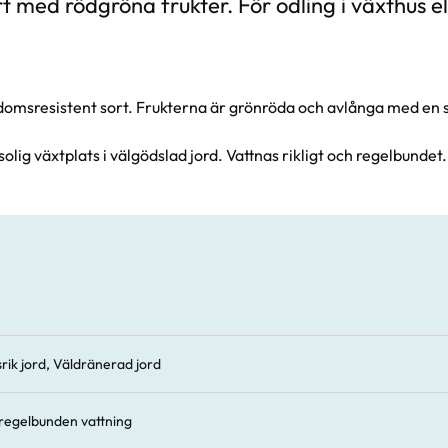
t med rödgröna frukter. För odling i växthus e
domsresistent sort. Frukterna är grönröda och avlånga med en s
lig växtplats i välgödslad jord. Vattnas rikligt och regelbundet.
rik jord, Väldränerad jord
regelbunden vattning