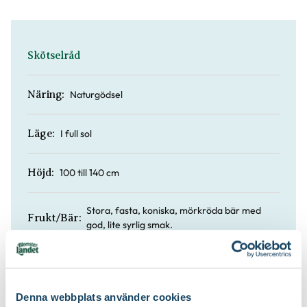
Skötselråd
Naturgödsel
Näring:
I full sol
Läge:
100 till 140 cm
Höjd:
Stora, fasta, koniska, mörkröda bär med
Frukt/Bär:
god, lite syrlig smak.
Saftigt
Fruktkött:
Denna webbplats använder cookies
Något syrlig
Fruktkött smak: