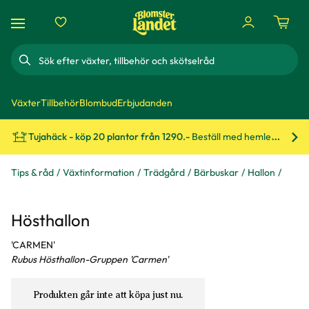
Sök
Växter
Tillbehör
Blombud
Erbjudanden
Tujahäck - köp 20 plantor från 1290.-
Beställ med hemleverans!
Bes
Tips & råd
Växtinformation
Trädgård
Bärbuskar
Hallon
Hösthallon
'CARMEN'
Rubus Hösthallon-Gruppen 'Carmen'
Produkten går inte att köpa just nu.