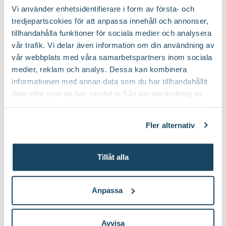
Vi använder enhetsidentifierare i form av första- och
tredjepartscokies för att anpassa innehåll och annonser,
Augusti och september
Mognadtid:
tillhandahålla funktioner för sociala medier och analysera
vår trafik. Vi delar även information om din användning av
Ingen förvaring/äts direkt
Frukt förvaring:
vår webbplats med våra samarbetspartners inom sociala
medier, reklam och analys. Dessa kan kombinera
informationen med annan data som du har tillhandahållit
Planteringsjord och naturgödsel
Jordprodukter:
dem eller som de har samlat in från din användning av
deras tjänster. Läs mer om olika cookies genom att
Upprätt
Växtsätt:
klicka på länken 'Fler alternativ'."
Fler alternativ
På hösten och på vårvintern
Beskärningstid:
Tillåt alla
Beskär ner till ca 10-15 cm över
Beskärningssätt:
marknivå
Anpassa
Avvisa