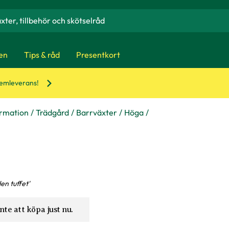
en
Tips & råd
Presentkort
hemleverans!
ormation
Trädgård
Barrväxter
Höga
en tuffet'
nte att köpa just nu.