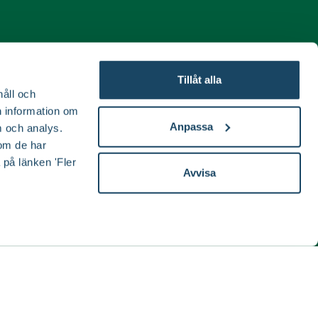
ida
Tillåt alla
håll och
en information om
Anpassa
 och analys.
om de har
 på länken 'Fler
Avvisa