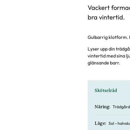
Vackert formad
bra vintertid.
Gulbarrig klotform. B
Lyser upp din trädgå
vintertid med sina l
glänsande barr.
Skötselråd
Trädgård
Näring:
Sol - halvs
Läge: