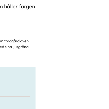
 håller färgen
din trädgård även
ed sina ljusgröna