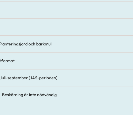
m
Planteringsjord och barkmull
dformat
Juli-september (JAS-perioden)
Beskärning är inte nödvändig