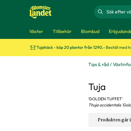
Sök
Växter
Tillbehör
Blombud
Erbjudand
Tujahäck - köp 20 plantor från 1290.-
Beställ med 
Tips & råd
Växtinf
Tuja
'GOLDEN TUFFET'
Thuja occidentalis 'Gold
Produkten går i