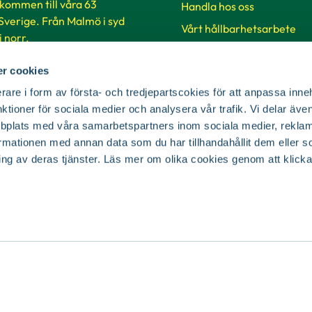
lkommen till våra 63
Handla hos oss
 Sverige. Från Malmö i syd
Vårt hållbarhetsarbete
 i norr.
Jobba på Blomsterlandet
r cookies
Så handlar du på vår hems
ker & öppettider
rare i form av första- och tredjepartscokies för att anpassa inne
SKUD
nktioner för sociala medier och analysera vår trafik. Vi delar äv
bplats med våra samarbetspartners inom sociala medier, reklam
Cookie-inställningar
mationen med annan data som du har tillhandahållit dem eller s
ing av deras tjänster. Läs mer om olika cookies genom att klicka
© Copyright Blomsterlandet 2025
Cookies
Integritetspolicy
Dataskydd
Tillgänglighet