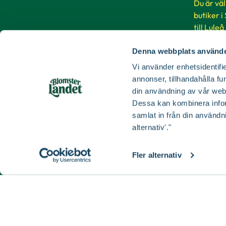
Du är vä
butiker i
till Luleå
Denna webbplats använde
Buti
Vi använder enhetsidentifie
annonser, tillhandahålla fu
din användning av vår web
Dessa kan kombinera infor
samlat in från din användn
alternativ'."
Fler alternativ