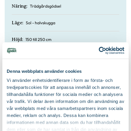
Trädgårdsgödsel
Näring:
Sol - halvskugga
Läge:
150 till 250 cm
Höjd:
Ja
Vintergrön:
Denna webbplats använder cookies
Planteringsjord och barkmull
Jordprodukter:
Vi använder enhetsidentifierare i form av första- och
tredjepartscokies för att anpassa innehåll och annonser,
Pyramidformat
Växtsätt:
tillhandahålla funktioner för sociala medier och analysera
vår trafik. Vi delar även information om din användning av
Juli-september (JAS-perioden)
Beskärningstid:
vår webbplats med våra samarbetspartners inom sociala
medier, reklam och analys. Dessa kan kombinera
informationen med annan data som du har tillhandahållit
Beskärning är inte nödvändig
Beskärningssätt:
dem eller som de har samlat in från din användning av