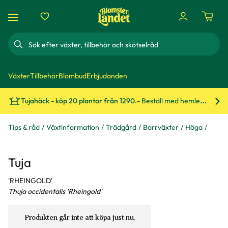
Sök
Växter
Tillbehör
Blombud
Erbjudanden
Tujahäck - köp 20 plantor från 1290.-
Beställ med hemleverans!
Bes
Tips & råd
Växtinformation
Trädgård
Barrväxter
Höga
Tuja
'RHEINGOLD'
Thuja occidentalis 'Rheingold'
Produkten går inte att köpa just nu.