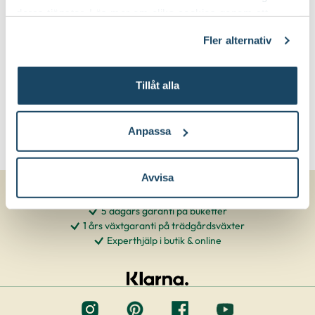
deras tjänster. Läs mer om olika cookies genom att
klicka på länken 'Fler alternativ'."
Fler alternativ
Tillåt alla
Anpassa
Avvisa
5 dagars garanti på buketter
1 års växtgaranti på trädgårdsväxter
Experthjälp i butik & online