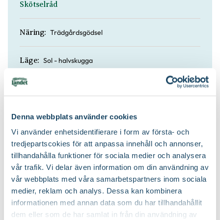
Skötselråd
Trädgårdsgödsel
Näring:
Sol - halvskugga
Läge:
80 till 100 cm
Höjd:
Ja
Vintergrön:
Denna webbplats använder cookies
Vi använder enhetsidentifierare i form av första- och
tredjepartscokies för att anpassa innehåll och annonser,
Planteringsjord och barkmull
Jordprodukter:
tillhandahålla funktioner för sociala medier och analysera
vår trafik. Vi delar även information om din användning av
Lågt och kompakt och brett marktäckande
Växtsätt:
vår webbplats med våra samarbetspartners inom sociala
medier, reklam och analys. Dessa kan kombinera
Beskärning är inte nödvändig
Beskärningssätt:
informationen med annan data som du har tillhandahållit
dem eller som de har samlat in från din användning av