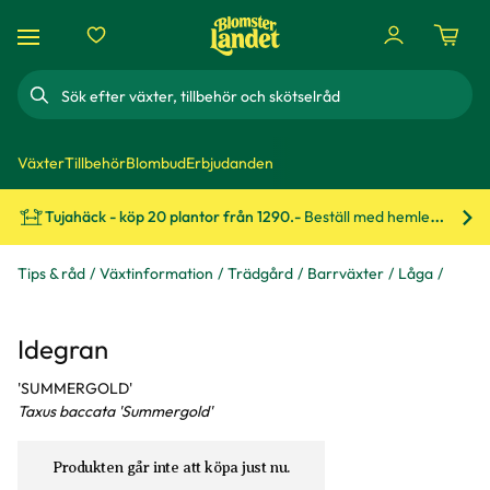
Sök
Växter
Tillbehör
Blombud
Erbjudanden
Tujahäck - köp 20 plantor från 1290.-
Beställ med hemleverans!
Bes
Tips & råd
Växtinformation
Trädgård
Barrväxter
Låga
Idegran
'SUMMERGOLD'
Taxus baccata 'Summergold'
Produkten går inte att köpa just nu.