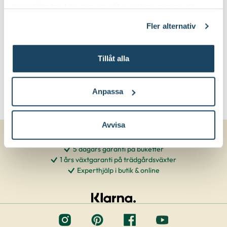
deras tjänster. Läs mer om olika cookies genom att
klicka på länken 'Fler alternativ'."
Fler alternativ
Tillåt alla
Anpassa
Avvisa
5 dagars garanti på buketter
1 års växtgaranti på trädgårdsväxter
Experthjälp i butik & online