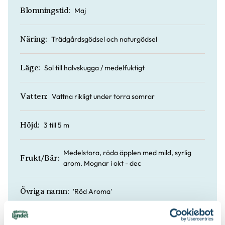
Maj
Blomningstid:
Trädgårdsgödsel och naturgödsel
Näring:
Sol till halvskugga / medelfuktigt
Läge:
Vattna rikligt under torra somrar
Vatten:
3 till 5 m
Höjd:
Medelstora, röda äpplen med mild, syrlig
Frukt/Bär:
arom. Mognar i okt - dec
'Röd Aroma'
Övriga namn:
Fast
Fruktkött: