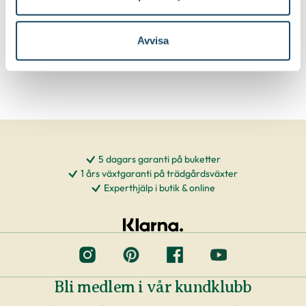
Klipp bort skadade, korsade och
Beskärningssätt:
inåtväxande grenar
Avvisa
5 dagars garanti på buketter
1 års växtgaranti på trädgårdsväxter
Experthjälp i butik & online
Bli medlem i vår kundklubb