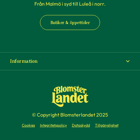
Från Malmö i syd till Luleå i norr.
Butiker & öppettider
Information
Om Blomsterlandet
Köp- och leveransvillkor
Ångra ditt köp
© Copyright Blomsterlandet 2025
Företag
Cookies
Integritetspolicy
Dataskydd
Tillgänglighet
Presentkort