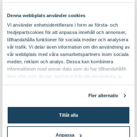
Något syrlig
Fruktkött smak:
Denna webbplats använder cookies
Vi använder enhetsidentifierare i form av första- och
Oktober, december och november
Mognadtid:
tredjepartscokies för att anpassa innehåll och annonser,
tillhandahålla funktioner för sociala medier och analysera
vår trafik. Vi delar även information om din användning av
Kan förvaras flera månader
Frukt förvaring:
vår webbplats med våra samarbetspartners inom sociala
medier, reklam och analys. Dessa kan kombinera
Nej
Doft:
informationen med annan data som du har tillhandahållit
dem eller som de har samlat in från din användning av
deras tjänster. Läs mer om olika cookies genom att
Planteringsjord
Jordprodukter:
klicka på länken 'Fler alternativ'."
Fler alternativ
Upprätt och medelstarkväxande
Växtsätt:
Tillåt alla
Juli-september (JAS-perioden) och på
Beskärningstid:
vårvintern
Anpassa