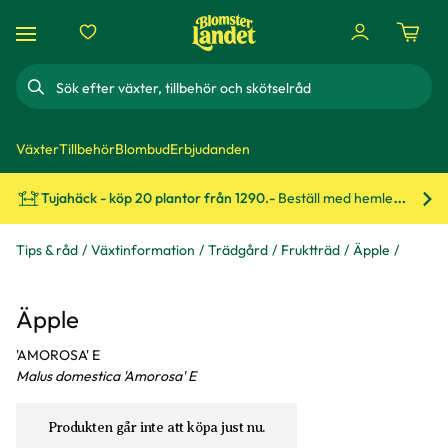
Sök
Växter
Tillbehör
Blombud
Erbjudanden
Tujahäck - köp 20 plantor från 1290.-
Beställ med hemleverans!
Bes
Tips & råd
Växtinformation
Trädgård
Fruktträd
Äpple
Äpple
'AMOROSA' E
Malus domestica 'Amorosa' E
Produkten går inte att köpa just nu.