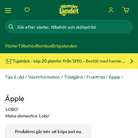
Sök
Växter
Tillbehör
Blombud
Erbjudanden
Tujahäck - köp 20 plantor från 1290.-
Beställ med hemleverans!
Bes
Tips & råd
Växtinformation
Trädgård
Fruktträd
Äpple
Äpple
'LOBO'
Malus domestica 'Lobo'
Produkten går inte att köpa just nu.