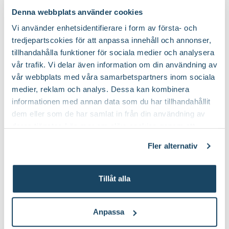
Söt
Fruktkött smak:
Denna webbplats använder cookies
Vi använder enhetsidentifierare i form av första- och
Oktober, december och november
Mognadtid:
tredjepartscokies för att anpassa innehåll och annonser,
tillhandahålla funktioner för sociala medier och analysera
Kan förvaras en kortare tid
Frukt förvaring:
vår trafik. Vi delar även information om din användning av
vår webbplats med våra samarbetspartners inom sociala
medier, reklam och analys. Dessa kan kombinera
Nej
Doft:
informationen med annan data som du har tillhandahållit
dem eller som de har samlat in från din användning av
Planteringsjord
Jordprodukter:
deras tjänster. Läs mer om olika cookies genom att
klicka på länken 'Fler alternativ'."
Fler alternativ
Upprätt och starkväxande
Växtsätt:
Tillåt alla
Juli-september (JAS-perioden)
Beskärningstid:
Klipp bort skadade, korsade och
Anpassa
Beskärningssätt:
inåtväxande grenar