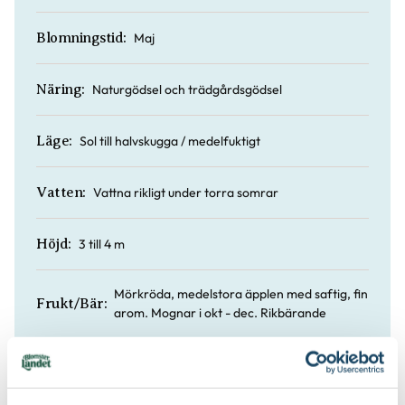
Maj
Blomningstid:
Naturgödsel och trädgårdsgödsel
Näring:
Sol till halvskugga / medelfuktigt
Läge:
Vattna rikligt under torra somrar
Vatten:
3 till 4 m
Höjd:
Mörkröda, medelstora äpplen med saftig, fin
Frukt/Bär:
arom. Mognar i okt - dec. Rikbärande
Saftigt och vitt
Fruktkött: