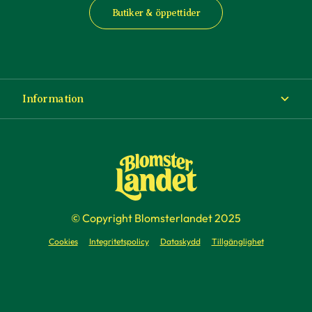
Butiker & öppettider
Information
Om Blomsterlandet
Köp- och leveransvillkor
Ångra ditt köp
© Copyright Blomsterlandet 2025
Företag
Cookies
Integritetspolicy
Dataskydd
Tillgänglighet
Presentkort
Press & media