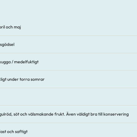
ril och maj
sgödsel
vskugga / medelfuktigt
kligt under torra somrar
 gulröd, söt och välsmakande frukt. Även väldigt bra till konservering
fast och saftigt