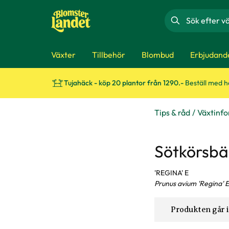
Sök
Växter
Tillbehör
Blombud
Erbjudand
Tujahäck - köp 20 plantor från 1290.-
Beställ med 
Tips & råd
Växtinf
Sötkörsbä
'REGINA' E
Prunus avium 'Regina' E
Produkten går i