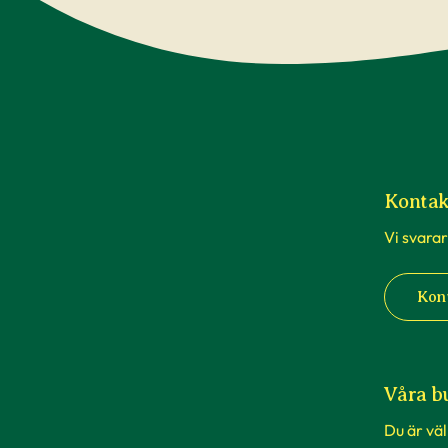
Kontak
Vi svarar
Kon
Våra b
Du är vä