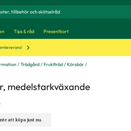
en
Tips & råd
Presentkort
hemleverans!
ormation
Trädgård
Fruktträd
Körsbär
r, medelstarkväxande
nte att köpa just nu.