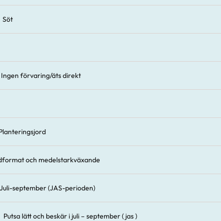
Söt
Ingen förvaring/äts direkt
Planteringsjord
dformat och medelstarkväxande
Juli-september (JAS-perioden)
Putsa lätt och beskär i juli – september ( jas )