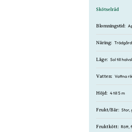
Skötselråd
Ap
Blomningstid:
Trädgård
Näring:
Sol till hal
Läge:
Vattna ri
Vatten:
4 till 5 m
Höjd:
Stor,
Frukt/Bär:
Rött, 
Fruktkött: