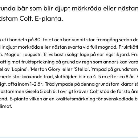
runda bär som blir djupt mörkröda eller nästan 
stam Colt, E-planta.
 ut i handeln på 80-talet och har vunnit stor framgång sedan de
ir djupt mörkröda eller nästan svarta vid full mognad. Fruktkötte
n. Mognar i augusti. Trivs bäst i soligt läge på näringsrik jord. Fr
ftig mot fruktsprickning på grund av regn som annars kan vara
el av 'Lapins', 'Merton Glory' eller 'Stella'. Ympad på grundsta
delstarkväxande träd, sluthöjden blir ca 4-5 m efter ca 8 år.
idigt, ofta inom 1-2 år. Träd ympade på denna grundstam klarar s
stammen Gisela 5 och 6. I övrigt kräver Colt stöd de första år
and. E-planta vilken är en kvalitetsmärkning för svenskodlade b
limat.