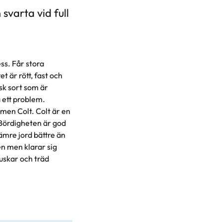
svarta vid full
ss. Får stora
t är rött, fast och
isk sort som är
 ett problem.
mmen Colt. Colt är en
 Bördigheten är god
ämre jord bättre än
en men klarar sig
uskar och träd