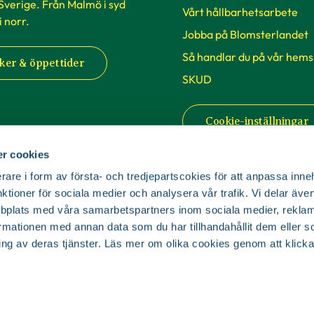
 Sverige. Från Malmö i syd
Vårt hållbarhetsarbete
 i norr.
Jobba på Blomsterlandet
Så handlar du på vår hems
ker & öppettider
SKUD
Cookie-inställningar
r cookies
rare i form av första- och tredjepartscokies för att anpassa inne
nktioner för sociala medier och analysera vår trafik. Vi delar äv
bplats med våra samarbetspartners inom sociala medier, reklam
mationen med annan data som du har tillhandahållit dem eller s
© Copyright Blomsterlandet 2025
ing av deras tjänster. Läs mer om olika cookies genom att klicka
Cookies
Integritetspolicy
Dataskydd
Tillgänglighet