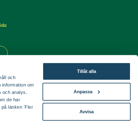
ida
Tillåt alla
håll och
en information om
Anpassa
 och analys.
om de har
 på länken 'Fler
Avvisa