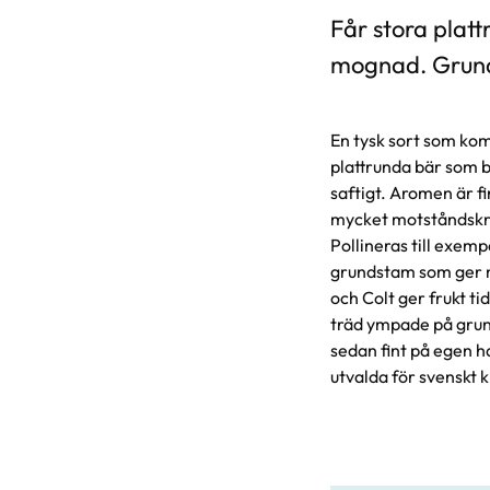
Får stora platt
mognad. Grund
En tysk sort som kom
plattrunda bär som bl
saftigt. Aromen är fi
mycket motståndskra
Pollineras till exemp
grundstam som ger me
och Colt ger frukt t
träd ympade på grund
sedan fint på egen h
utvalda för svenskt k