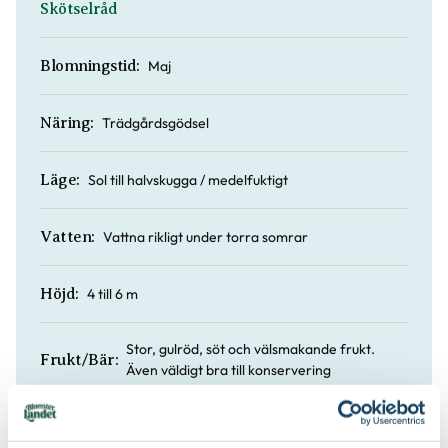
Skötselråd
Maj
Blomningstid:
Trädgårdsgödsel
Näring:
Sol till halvskugga / medelfuktigt
Läge:
Vattna rikligt under torra somrar
Vatten:
4 till 6 m
Höjd:
Stor, gulröd, söt och välsmakande frukt.
Frukt/Bär:
Även väldigt bra till konservering
Saftigt
Fruktkött: