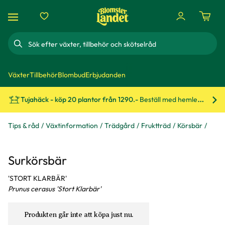
Sök
Växter
Tillbehör
Blombud
Erbjudanden
Tujahäck - köp 20 plantor från 1290.-
Beställ med hemleverans!
Bes
Tips & råd
Växtinformation
Trädgård
Fruktträd
Körsbär
Surkörsbär
'STORT KLARBÄR'
Prunus cerasus 'Stort Klarbär'
Produkten går inte att köpa just nu.