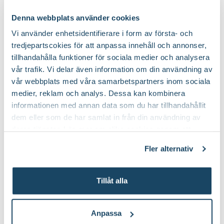
Något syrlig
Fruktkött smak:
Denna webbplats använder cookies
Vi använder enhetsidentifierare i form av första- och
tredjepartscokies för att anpassa innehåll och annonser,
Juli och augusti
Mognadtid:
tillhandahålla funktioner för sociala medier och analysera
vår trafik. Vi delar även information om din användning av
Ingen förvaring/äts direkt
Frukt förvaring:
vår webbplats med våra samarbetspartners inom sociala
medier, reklam och analys. Dessa kan kombinera
Nej
Doft:
informationen med annan data som du har tillhandahållit
dem eller som de har samlat in från din användning av
deras tjänster. Läs mer om olika cookies genom att
Planteringsjord
Jordprodukter:
klicka på länken 'Fler alternativ'."
Fler alternativ
Upprätt och starkväxande
Växtsätt:
Tillåt alla
Juli-september (JAS-perioden)
Beskärningstid:
Anpassa
Klipp bort skadade, korsade och
Beskärningssätt: