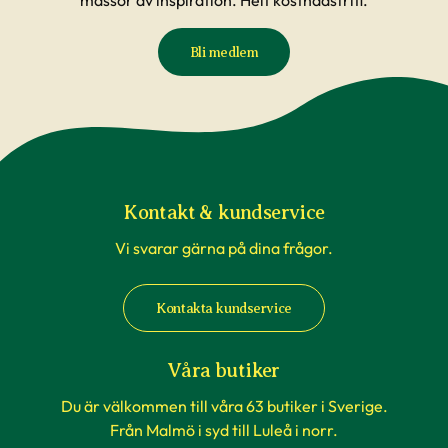
massor av inspiration. Helt kostnadsfritt.
Bli medlem
Kontakt & kundservice
Vi svarar gärna på dina frågor.
Kontakta kundservice
Våra butiker
Du är välkommen till våra 63 butiker i Sverige.
Från Malmö i syd till Luleå i norr.