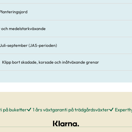
Planteringsjord
t och medelstarkväxande
Juli-september (JAS-perioden)
Klipp bort skadade, korsade och inåtväxande grenar
i på buketter
1 års växtgaranti på trädgårdsväxter
Experthj