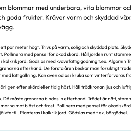
som blommar med underbara, vita blommor och
ch goda frukter. Kräver varm och skyddad väx
vägg.
i ett par meter högt. Trivs på varm, solig och skyddad plats. S
ost. Pollinera med pensel för ökad skörd. Håll jorden runt stamme
as i kalkrik jord. Gödslas med kvävefattig gödning t.ex. Algomin
n grenarna efterhand. De första åren beskär man försiktigt träde
med lätt gallring. Kan även odlas i kruka som vinterförvaras fros
rligen efter skörd eller tidig höst. Håll trädkronan ljus och lufti
s. Då måste grenarna bindas in efterhand. Trädet är nätt, stam
morna mot blåst och frost. Pollinera med pensel för ökad skörd.
lvfertil. Planteras i kalkrik jord. Gödslas med t ex. bärgödsel.