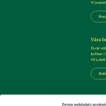
Vi svarar
Kon
Våra b
Du är vä
butiker i
till Luleå
Buti
Denna webbplats använde