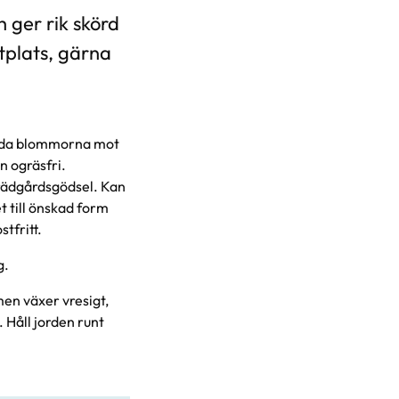
 ger rik skörd
tplats, gärna
kydda blommorna mot
n ogräsfri.
 Trädgårdsgödsel. Kan
t till önskad form
tfritt.
g.
men växer vresigt,
 Håll jorden runt