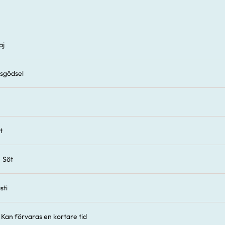
aj
sgödsel
t
Söt
sti
Kan förvaras en kortare tid