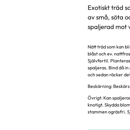
Exotiskt träd 
av små, söta o
spaljerad mot 
Nätt träd som kan bl
blåst och ev. nattfr
Självfertil. Planter
spaljeras. Bind då i
och sedan räcker det 
Beskärning: Beskärs å
Övrigt: Kan spaljera
knotigt. Skydda blom
stammen ogräsfri. Sjä