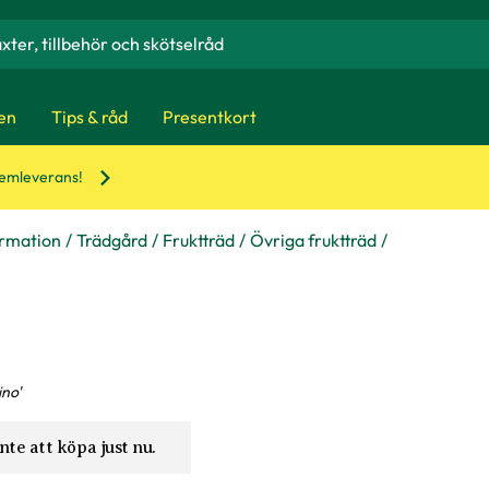
en
Tips & råd
Presentkort
hemleverans!
ormation
Trädgård
Fruktträd
Övriga fruktträd
no'
nte att köpa just nu.