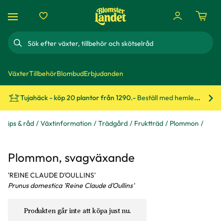
Sök
Växter
Tillbehör
Blombud
Erbjudanden
Tujahäck - köp 20 plantor från 1290.-
Beställ med hemleverans!
Bes
Tips & råd
Växtinformation
Trädgård
Fruktträd
Plommon
Plommon, svagväxande
'REINE CLAUDE D'OULLINS'
Prunus domestica 'Reine Claude d'Oullins'
Produkten går inte att köpa just nu.