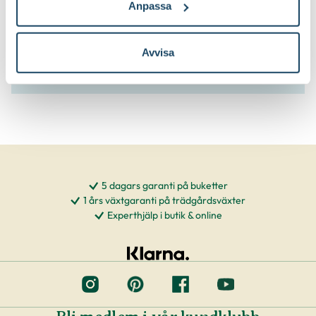
Anpassa
Klipp bort skadade, korsade och
Beskärningssätt:
inåtväxande grenar
Avvisa
5 dagars garanti på buketter
1 års växtgaranti på trädgårdsväxter
Experthjälp i butik & online