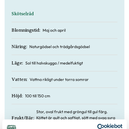
Skötselråd
Maj och april
Blomningstid:
Naturgödsel och trädgårdsgödsel
Näring:
Sol till halvskugga / medelfuktigt
Läge:
Vattna rikligt under torra somrar
Vatten:
100 till 150 cm
Höjd:
Stor, oval frukt med gröngul till gul färg.
Köttet är gult och saftigt, sött med svag syra
Frukt/Bär:
och fin arom. Mognar i aug - sept.