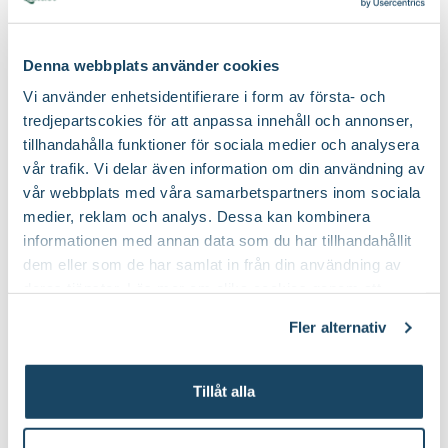
Gult och saftigt
Fruktkött:
Denna webbplats använder cookies
Sötsyrlig
Fruktkött smak:
Vi använder enhetsidentifierare i form av första- och
tredjepartscokies för att anpassa innehåll och annonser,
tillhandahålla funktioner för sociala medier och analysera
Augusti och september
Mognadtid:
vår trafik. Vi delar även information om din användning av
vår webbplats med våra samarbetspartners inom sociala
Kan förvaras en kortare tid
Frukt förvaring:
medier, reklam och analys. Dessa kan kombinera
informationen med annan data som du har tillhandahållit
dem eller som de har samlat in från din användning av
Nej
Doft:
deras tjänster. Läs mer om olika cookies genom att
klicka på länken 'Fler alternativ'."
Planteringsjord
Jordprodukter:
Fler alternativ
Upprätt och starkväxande
Växtsätt:
Tillåt alla
Juli-september (JAS-perioden)
Beskärningstid: