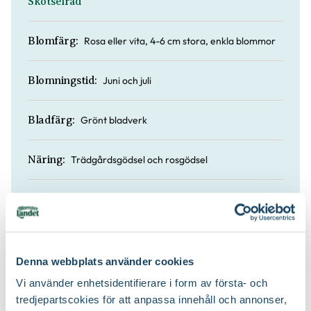
Skötselråd
Rosa eller vita, 4-6 cm stora, enkla blommor
Blomfärg:
Juni och juli
Blomningstid:
Grönt bladverk
Bladfärg:
Trädgårdsgödsel och rosgödsel
Näring:
Soliga lägen
Läge:
200 till 300 cm
Höjd:
Denna webbplats använder cookies
Ja
Doft:
Vi använder enhetsidentifierare i form av första- och
tredjepartscokies för att anpassa innehåll och annonser,