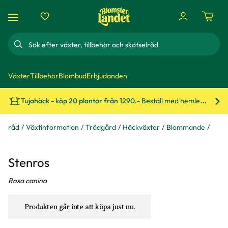
Sök
Växter
Tillbehör
Blombud
Erbjudanden
Tujahäck - köp 20 plantor från 1290.-
Beställ med hemleverans!
Bes
s & råd
Växtinformation
Trädgård
Häckväxter
Blommande
Stenros
Rosa canina
Produkten går inte att köpa just nu.