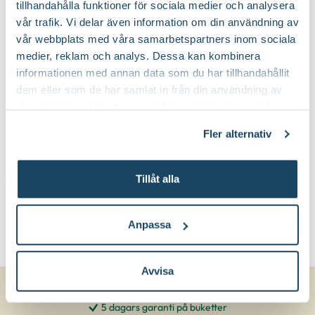
tillhandahålla funktioner för sociala medier och analysera
Nej
Vintergrön:
vår trafik. Vi delar även information om din användning av
vår webbplats med våra samarbetspartners inom sociala
Planteringsjord
Jordprodukter:
medier, reklam och analys. Dessa kan kombinera
informationen med annan data som du har tillhandahållit
Brett och yvigt
Växtsätt:
dem eller som de har samlat in från din användning av
deras tjänster. Läs mer om olika cookies genom att
klicka på länken 'Fler alternativ'."
På våren
Beskärningstid:
Fler alternativ
Gallra ut äldre grenar från basen
Beskärningssätt:
Tillåt alla
Anpassa
Avvisa
5 dagars garanti på buketter