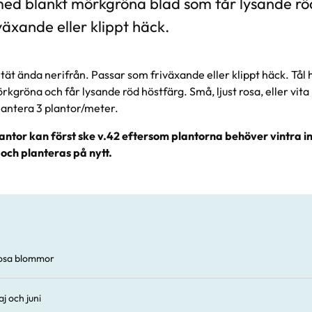
ed blankt mörkgröna blad som får lysande rö
äxande eller klippt häck.
tät ända nerifrån. Passar som friväxande eller klippt häck. Tål 
rkgröna och får lysande röd höstfärg. Små, ljust rosa, eller vi
lantera 3 plantor/meter.
ntor kan först ske v.42 eftersom plantorna behöver vintra i
 och planteras på nytt.
osa blommor
j och juni