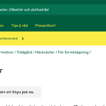
en
Tips & råd
Presentkort
hemleverans!
ormation
Trädgård
Häckväxter
För formklippning
r
nte att köpa just nu.