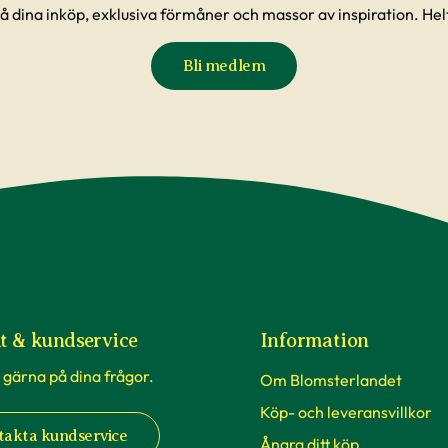
å dina inköp, exklusiva förmåner och massor av inspiration. Helt
Bli medlem
t & kundservice
Information
 gärna på dina frågor.
Om Blomsterlandet
Köp- och leveransvillkor
takta kundservice
Ångra ditt köp