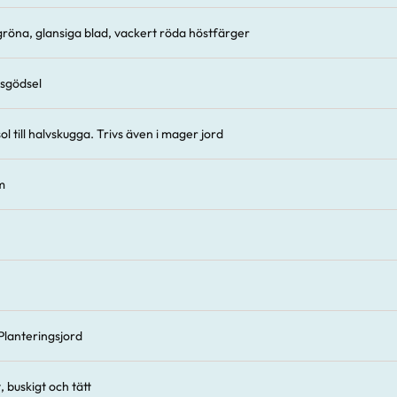
röna, glansiga blad, vackert röda höstfärger
sgödsel
sol till halvskugga. Trivs även i mager jord
m
Planteringsjord
, buskigt och tätt