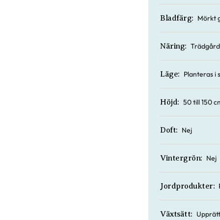
Mörkt g
Bladfärg:
Trädgård
Näring:
Planteras i 
Läge:
50 till 150 c
Höjd:
Nej
Doft:
Nej
Vintergrön:
Jordprodukter:
Upprätt
Växtsätt: