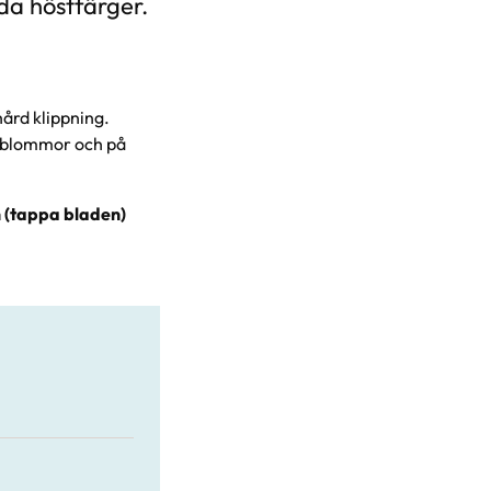
da höstfärger.
hård klippning.
ta blommor och på
n (tappa bladen)