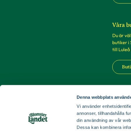
Våra b
Du är vä
butiker i
till Luleå
Buti
Denna webbplats använde
Vi använder enhetsidentifie
annonser, tillhandahålla fu
din användning av vår web
Dessa kan kombinera infor