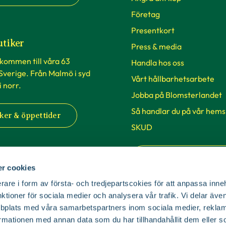
Företag
Presentkort
utiker
Press & media
lkommen till våra 63
Handla hos oss
 Sverige. Från Malmö i syd
Vårt hållbarhetsarbete
 i norr.
Jobba på Blomsterlandet
Så handlar du på vår hems
ker & öppettider
SKUD
Cookie-inställningar
r cookies
rare i form av första- och tredjepartscokies för att anpassa inne
nktioner för sociala medier och analysera vår trafik. Vi delar äv
bplats med våra samarbetspartners inom sociala medier, reklam
mationen med annan data som du har tillhandahållit dem eller s