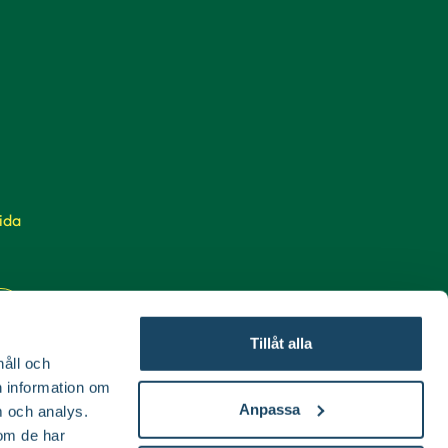
ida
Tillåt alla
håll och
en information om
Anpassa
 och analys.
om de har