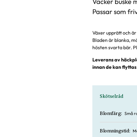
Vacker buske m
Passar som friv
Växer upprätt och är 
Bladen är blanka, mö
hösten svarta bär. P
Leverans av häckpla
innan de kan flyttas
Skötselråd
Små r
Blomfärg:
Ma
Blomningstid: