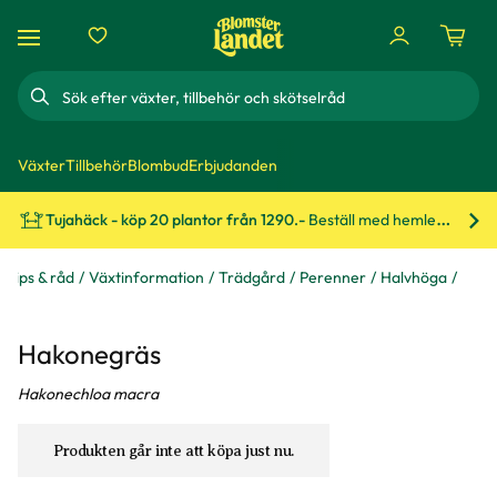
Sök
Växter
Tillbehör
Blombud
Erbjudanden
Tujahäck - köp 20 plantor från 1290.-
Beställ med hemleverans!
Bes
Tips & råd
Växtinformation
Trädgård
Perenner
Halvhöga
Hakonegräs
Hakonechloa macra
Produkten går inte att köpa just nu.