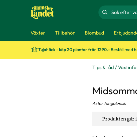
Sök
Växter
Tillbehör
Blombud
Erbjudand
Tujahäck - köp 20 plantor från 1290.-
Beställ med 
Tips & råd
Växtinf
Midsomma
Aster tongolensis
Produkten går i