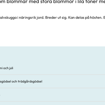
om blommar med stora blommor i lila toner me
r halvskugga i näringsrik jord. Breder ut sig. Kan delas på hösten.
ni och juli
sgödsel och trädgårdsgödsel
m