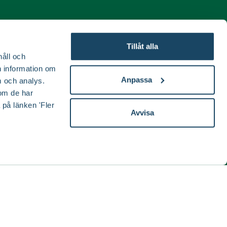
Tillåt alla
ida
håll och
en information om
Anpassa
 och analys.
om de har
 på länken 'Fler
Avvisa