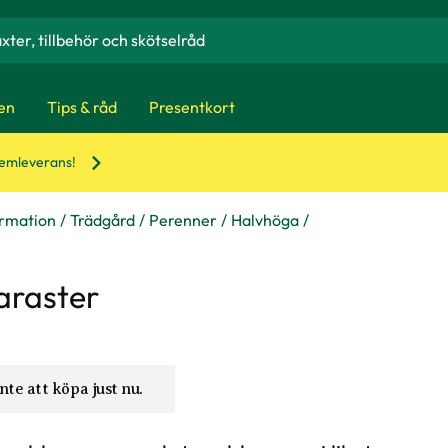
en
Tips & råd
Presentkort
hemleverans!
ormation
Trädgård
Perenner
Halvhöga
raster
nte att köpa just nu.