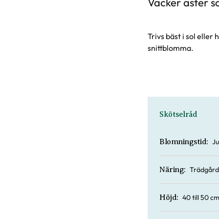
Vacker aster s
Trivs bäst i sol elle
snittblomma.
Skötselråd
Ju
Blomningstid:
Trädgård
Näring:
40 till 50 c
Höjd: