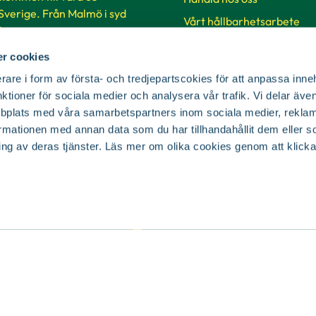
 Sverige. Från Malmö i syd
Vårt hållbarhetsarbete
 i norr.
Jobba på Blomsterlandet
r cookies
Så handlar du på vår hems
ker & öppettider
rare i form av första- och tredjepartscokies för att anpassa inne
SKUD
nktioner för sociala medier och analysera vår trafik. Vi delar äv
bplats med våra samarbetspartners inom sociala medier, reklam
mationen med annan data som du har tillhandahållit dem eller s
Cookie-inställningar
ing av deras tjänster. Läs mer om olika cookies genom att klicka
© Copyright Blomsterlandet 2025
Cookies
Integritetspolicy
Dataskydd
Tillgänglighet