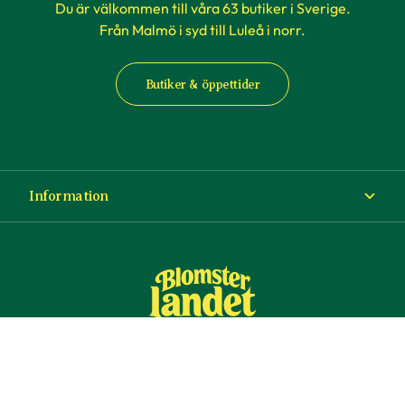
Du är välkommen till våra 63 butiker i Sverige.
Från Malmö i syd till Luleå i norr.
Butiker & öppettider
Information
Om Blomsterlandet
Köp- och leveransvillkor
Ångra ditt köp
© Copyright Blomsterlandet 2025
Företag
Cookies
Integritetspolicy
Dataskydd
Tillgänglighet