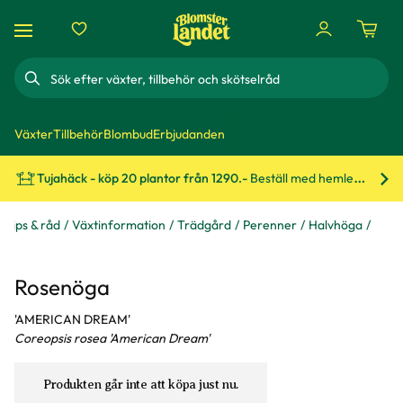
Sök
Växter
Tillbehör
Blombud
Erbjudanden
Tujahäck - köp 20 plantor från 1290.-
Beställ med hemleverans!
Bes
Tips & råd
Växtinformation
Trädgård
Perenner
Halvhöga
Rosenöga
'AMERICAN DREAM'
Coreopsis rosea 'American Dream'
Produkten går inte att köpa just nu.