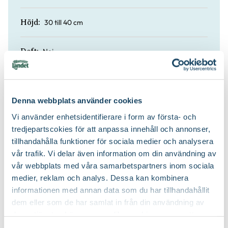
30 till 40 cm
Höjd:
Nej
Doft:
Nej
Vintergrön:
Denna webbplats använder cookies
Planteringsjord
Jordprodukter:
Vi använder enhetsidentifierare i form av första- och
tredjepartscokies för att anpassa innehåll och annonser,
Buskigt
Växtsätt:
tillhandahålla funktioner för sociala medier och analysera
vår trafik. Vi delar även information om din användning av
vår webbplats med våra samarbetspartners inom sociala
Beskärning är inte nödvändig
Beskärningssätt:
medier, reklam och analys. Dessa kan kombinera
informationen med annan data som du har tillhandahållit
dem eller som de har samlat in från din användning av
deras tjänster. Läs mer om olika cookies genom att
klicka på länken 'Fler alternativ'."