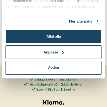
informationen med annan data som du har tillhandahållit
Beskär ner till marknivå och putsa lätt
Beskärningssätt:
dem eller som de har samlat in från din användning av
efter blomning
deras tjänster. Läs mer om olika cookies genom att
klicka på länken 'Fler alternativ'."
Fler alternativ
Tillåt alla
Anpassa
Avvisa
5 dagars garanti på buketter
1 års växtgaranti på trädgårdsväxter
Experthjälp i butik & online