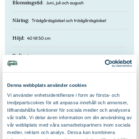
Juni, juli och augusti
Blomningstid:
Trädgårdsgödsel och trädgårdsgödsel
Näring:
40 till 50 cm
Höjd:
Ja
Doft:
Nej
Vintergrön:
Denna webbplats använder cookies
Planteringsjord
Jordprodukter:
Vi använder enhetsidentifierare i form av första- och
tredjepartscokies för att anpassa innehåll och annonser,
Upprätt och buskigt
Växtsätt:
tillhandahålla funktioner för sociala medier och analysera
vår trafik. Vi delar även information om din användning av
vår webbplats med våra samarbetspartners inom sociala
På våren
Beskärningstid:
medier, reklam och analys. Dessa kan kombinera