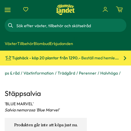
Sök
Växter
Tillbehör
Blombud
Erbjudanden
Tujahäck - köp 20 plantor från 1290.-
Beställ med hemleverans!
Bes
Tips & råd
Växtinformation
Trädgård
Perenner
Halvhöga
Stäppsalvia
'BLUE MARVEL'
Salvia nemorosa 'Blue Marvel'
Produkten går inte att köpa just nu.