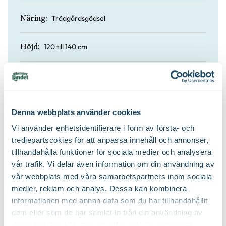
Trädgårdsgödsel
Näring:
120 till 140 cm
Höjd:
Nej
Vintergrön:
Planteringsjord
Jordprodukter:
Denna webbplats använder cookies
Vi använder enhetsidentifierare i form av första- och
Upprätt
Växtsätt:
tredjepartscokies för att anpassa innehåll och annonser,
tillhandahålla funktioner för sociala medier och analysera
På våren
Beskärningstid:
vår trafik. Vi delar även information om din användning av
vår webbplats med våra samarbetspartners inom sociala
medier, reklam och analys. Dessa kan kombinera
Beskär ner till marknivå
Beskärningssätt:
informationen med annan data som du har tillhandahållit
dem eller som de har samlat in från din användning av
deras tjänster. Läs mer om olika cookies genom att