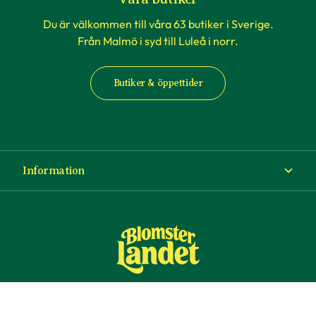
Du är välkommen till våra 63 butiker i Sverige.
Från Malmö i syd till Luleå i norr.
Butiker & öppettider
Information
Om Blomsterlandet
Köp- och leveransvillkor
Ångra ditt köp
© Copyright Blomsterlandet 2025
Företag
Cookies
Integritetspolicy
Dataskydd
Tillgänglighet