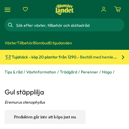
Sök
Växter
Tillbehör
Blombud
Erbjudanden
Tujahäck - köp 20 plantor från 1290.-
Beställ med hemleverans!
Bes
Tips & råd
Växtinformation
Trädgård
Perenner
Höga
Gul stäpplilja
Eremurus stenophyllus
Produkten går inte att köpa just nu.