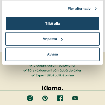
klicka på länken 'Fler alternativ'."
Fler alternativ
Tillåt alla
Anpassa
Avvisa
5 dagars garanti på buketter
1 års växtgaranti på trädgårdsväxter
Experthjälp i butik & online