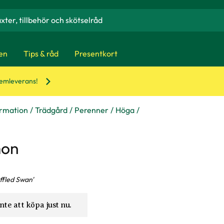
en
Tips & råd
Presentkort
hemleverans!
ormation
Trädgård
Perenner
Höga
mon
ffled Swan'
nte att köpa just nu.