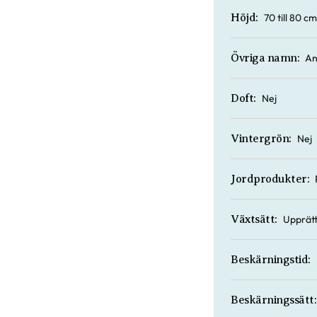
70 till 80 cm
Höjd:
An
Övriga namn:
Nej
Doft:
Nej
Vintergrön:
Jordprodukter:
Upprätt
Växtsätt:
Beskärningstid:
Beskärningssätt: