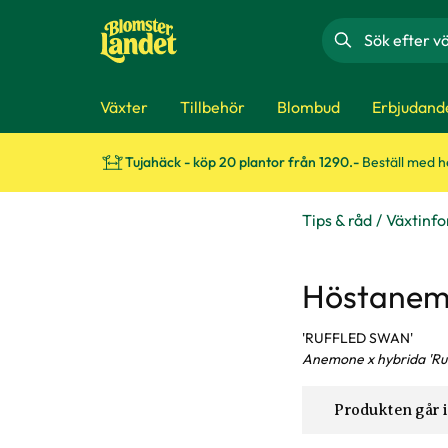
Sök
Växter
Tillbehör
Blombud
Erbjudand
Tujahäck - köp 20 plantor från 1290.-
Beställ med 
Tips & råd
Växtinf
Höstane
'RUFFLED SWAN'
Anemone x hybrida 'Ru
Produkten går i