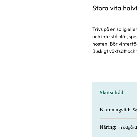
Stora vita hal
Trivs på en solig ell
och inte stå blöt, s
hösten. Bör vintertä
Buskigt växtsätt och 
Skötselråd
S
Blomningstid:
Trädgård
Näring: