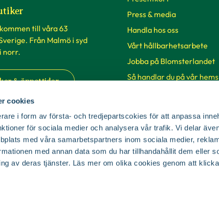
utiker
Press & media
lkommen till våra 63
Handla hos oss
 Sverige. Från Malmö i syd
Vårt hållbarhetsarbete
 i norr.
Jobba på Blomsterlandet
Så handlar du på vår hems
ker & öppettider
SKUD
r cookies
rare i form av första- och tredjepartscokies för att anpassa inne
Cookie-inställningar
nktioner för sociala medier och analysera vår trafik. Vi delar äv
bplats med våra samarbetspartners inom sociala medier, reklam
mationen med annan data som du har tillhandahållit dem eller s
ing av deras tjänster. Läs mer om olika cookies genom att klicka
© Copyright Blomsterlandet 2025
Cookies
Integritetspolicy
Dataskydd
Tillgänglighet