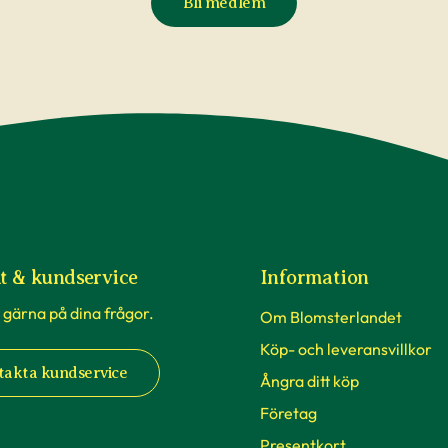
Bli medlem
t & kundservice
Information
 gärna på dina frågor.
Om Blomsterlandet
Köp- och leveransvillkor
takta kundservice
Ångra ditt köp
Företag
Presentkort