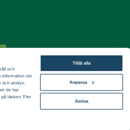
ida
Tillåt alla
håll och
en information om
Anpassa
 och analys.
om de har
 på länken 'Fler
Avvisa