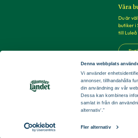
Våra b
Du är vä
butiker i
till Luleå
Buti
Denna webbplats använde
Vi använder enhetsidentifie
annonser, tillhandahålla fu
din användning av vår web
Dessa kan kombinera infor
samlat in från din användn
alternativ'."
Fler alternativ