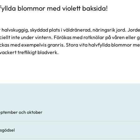
vfyllda blommor med violett baksida!
er halvskuggig, skyddad plats i väldränerad, näringsrik jord. Jorde
peciellt inte under vintern. Förökas med rotknölar på våren eller
ckas med exempelvis granris. Stora vita halvfyllda blommor med
vackert treflikigt bladverk.
eptember och oktober
sgödsel