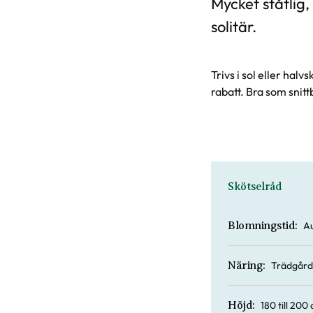
Mycket ståtlig
solitär.
Trivs i sol eller hal
rabatt. Bra som sni
Skötselråd
Au
Blomningstid:
Trädgård
Näring:
180 till 200
Höjd: