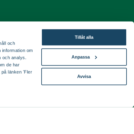
ida
Tillåt alla
håll och
en information om
Anpassa
 och analys.
om de har
 på länken 'Fler
Avvisa