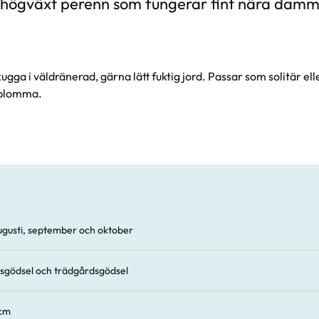
, högväxt perenn som fungerar fint nära damm
vskugga i väldränerad, gärna lätt fuktig jord. Passar som solitär e
ttblomma.
gusti, september och oktober
sgödsel och trädgårdsgödsel
 cm