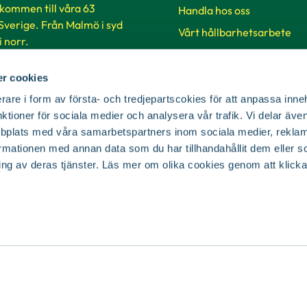
lkommen till våra 63
Handla hos oss
 Sverige. Från Malmö i syd
Vårt hållbarhetsarbete
 i norr.
Jobba på Blomsterlandet
Så handlar du på vår hems
r cookies
ker & öppettider
SKUD
rare i form av första- och tredjepartscokies för att anpassa inne
nktioner för sociala medier och analysera vår trafik. Vi delar äv
bplats med våra samarbetspartners inom sociala medier, reklam
Cookie-inställningar
mationen med annan data som du har tillhandahållit dem eller s
ing av deras tjänster. Läs mer om olika cookies genom att klicka
© Copyright Blomsterlandet 2025
Cookies
Integritetspolicy
Dataskydd
Tillgänglighet