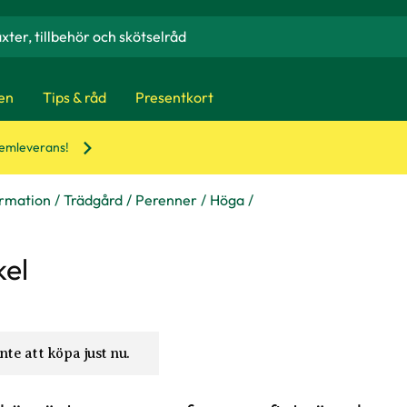
en
Tips & råd
Presentkort
hemleverans!
ormation
Trädgård
Perenner
Höga
kel
nte att köpa just nu.