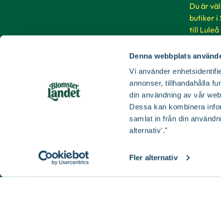
Du är vä
butiker i
till Luleå
Denna webbplats använde
Buti
Vi använder enhetsidentifie
annonser, tillhandahålla fu
din användning av vår web
Dessa kan kombinera infor
samlat in från din användn
alternativ'."
Fler alternativ