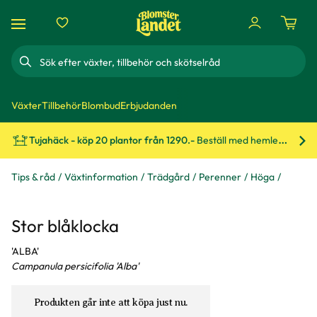
Sök
Växter
Tillbehör
Blombud
Erbjudanden
Tujahäck - köp 20 plantor från 1290.-
Beställ med hemleverans!
Bes
Tips & råd
Växtinformation
Trädgård
Perenner
Höga
Stor blåklocka
'ALBA'
Campanula persicifolia 'Alba'
Produkten går inte att köpa just nu.