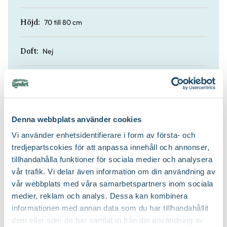
70 till 80 cm
Höjd:
Nej
Doft:
Nej
Vintergrön:
Planteringsjord
Jordprodukter:
Denna webbplats använder cookies
Vi använder enhetsidentifierare i form av första- och
Upprätt
Växtsätt:
tredjepartscokies för att anpassa innehåll och annonser,
tillhandahålla funktioner för sociala medier och analysera
Efter blomning
Beskärningstid:
vår trafik. Vi delar även information om din användning av
vår webbplats med våra samarbetspartners inom sociala
Beskär ner till ca 10-15 cm över
medier, reklam och analys. Dessa kan kombinera
Beskärningssätt:
marknivå
informationen med annan data som du har tillhandahållit
dem eller som de har samlat in från din användning av