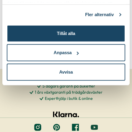
deras tjänster. Läs mer om olika cookies genom att
klicka på länken 'Fler alternativ'."
Fler alternativ
Tillåt alla
Anpassa
Avvisa
5 dagars garanti på buketter
1 års växtgaranti på trädgårdsväxter
Experthjälp i butik & online