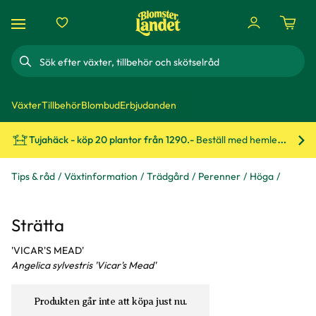
Sök
Växter
Tillbehör
Blombud
Erbjudanden
Tujahäck - köp 20 plantor från 1290.-
Beställ med hemleverans!
Bes
Tips & råd
Växtinformation
Trädgård
Perenner
Höga
Strätta
'VICAR'S MEAD'
Angelica sylvestris 'Vicar's Mead'
Produkten går inte att köpa just nu.