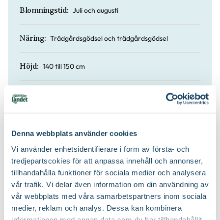
Juli och augusti
Blomningstid:
Trädgårdsgödsel och trädgårdsgödsel
Näring:
140 till 150 cm
Höjd:
Nej
Doft:
Nej
Vintergrön:
Denna webbplats använder cookies
Vi använder enhetsidentifierare i form av första- och
Planteringsjord
Jordprodukter:
tredjepartscokies för att anpassa innehåll och annonser,
tillhandahålla funktioner för sociala medier och analysera
Storvuxet och upprätt
Växtsätt:
vår trafik. Vi delar även information om din användning av
vår webbplats med våra samarbetspartners inom sociala
På våren och efter blomning
Beskärningstid:
medier, reklam och analys. Dessa kan kombinera
informationen med annan data som du har tillhandahållit