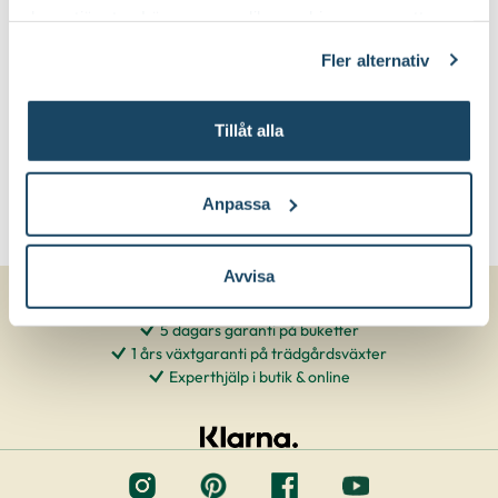
deras tjänster. Läs mer om olika cookies genom att
klicka på länken 'Fler alternativ'."
Fler alternativ
Tillåt alla
Anpassa
Avvisa
5 dagars garanti på buketter
1 års växtgaranti på trädgårdsväxter
Experthjälp i butik & online