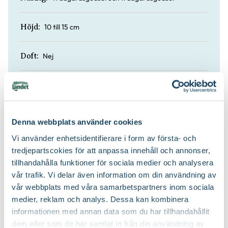
10 till 15 cm
Höjd:
Nej
Doft:
Nej
Vintergrön:
Planteringsjord
Jordprodukter:
Denna webbplats använder cookies
Vi använder enhetsidentifierare i form av första- och
Mattbildande
Växtsätt:
tredjepartscokies för att anpassa innehåll och annonser,
tillhandahålla funktioner för sociala medier och analysera
På våren
Beskärningstid:
vår trafik. Vi delar även information om din användning av
vår webbplats med våra samarbetspartners inom sociala
medier, reklam och analys. Dessa kan kombinera
Putsa lätt efter blomning och beskär
Beskärningssätt:
ner till marknivå
informationen med annan data som du har tillhandahållit
dem eller som de har samlat in från din användning av