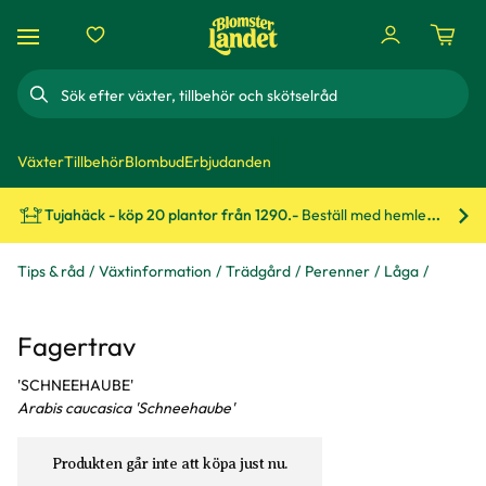
Sök
Växter
Tillbehör
Blombud
Erbjudanden
Tujahäck - köp 20 plantor från 1290.-
Beställ med hemleverans!
Bes
Tips & råd
Växtinformation
Trädgård
Perenner
Låga
Fagertrav
'SCHNEEHAUBE'
Arabis caucasica 'Schneehaube'
Produkten går inte att köpa just nu.