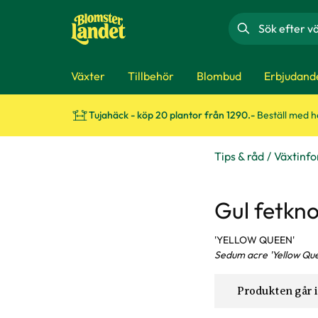
Sök
Växter
Tillbehör
Blombud
Erbjudand
Tujahäck - köp 20 plantor från 1290.-
Beställ med 
Tips & råd
Växtinf
Gul fetkn
'YELLOW QUEEN'
Sedum acre 'Yellow Qu
Produkten går i