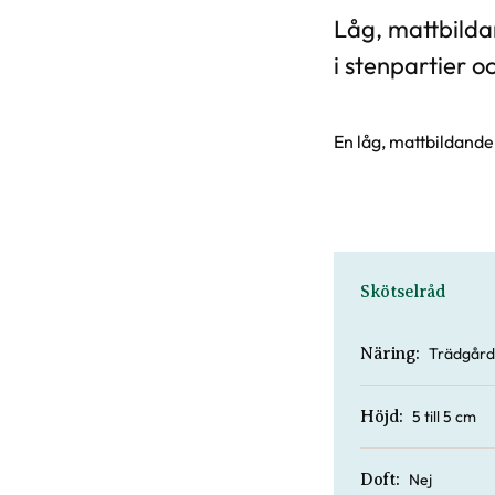
Låg, mattbild
i stenpartier o
En låg, mattbildande
Skötselråd
Trädgård
Näring:
5 till 5 cm
Höjd:
Nej
Doft: