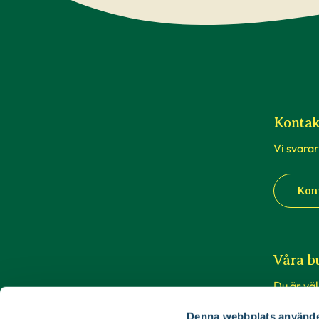
Kontak
Vi svarar
Kon
Våra b
Du är vä
butiker i
Denna webbplats använde