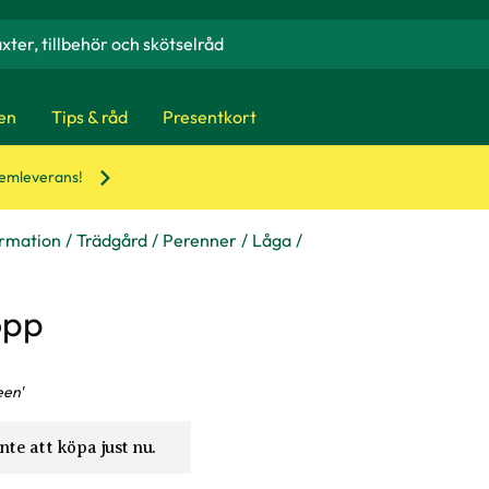
en
Tips & råd
Presentkort
hemleverans!
ormation
Trädgård
Perenner
Låga
opp
een'
nte att köpa just nu.