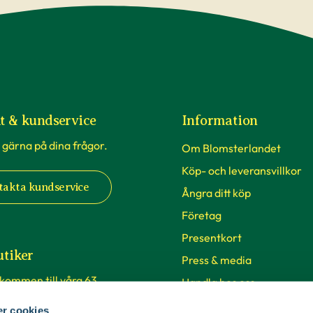
t & kundservice
Information
 gärna på dina frågor.
Om Blomsterlandet
Köp- och leveransvillkor
takta kundservice
Ångra ditt köp
Företag
Presentkort
utiker
Press & media
lkommen till våra 63
Handla hos oss
 Sverige. Från Malmö i syd
Vårt hållbarhetsarbete
r cookies