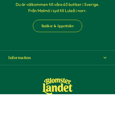
Du är välkommen till våra 63 butiker i Sverige.
Från Malmö i syd till Luleå i norr.
Butiker & öppettider
Information
Om Blomsterlandet
Köp- och leveransvillkor
Ångra ditt köp
© Copyright Blomsterlandet 2025
Företag
Cookies
Integritetspolicy
Dataskydd
Tillgänglighet