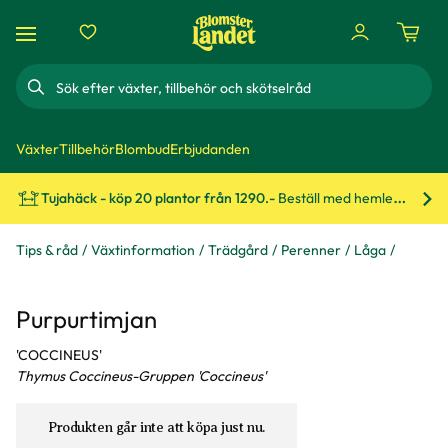
Sök
Växter
Tillbehör
Blombud
Erbjudanden
Tujahäck - köp 20 plantor från 1290.-
Beställ med hemleverans!
Bes
Tips & råd
Växtinformation
Trädgård
Perenner
Låga
Purpurtimjan
'COCCINEUS'
Thymus Coccineus-Gruppen 'Coccineus'
Produkten går inte att köpa just nu.