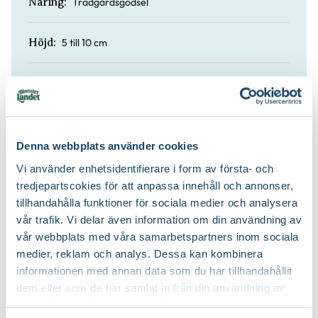
Trädgårdsgödsel
Näring:
5 till 10 cm
Höjd:
Ja
Doft:
Nej
Vintergrön:
Denna webbplats använder cookies
Planteringsjord
Jordprodukter:
Vi använder enhetsidentifierare i form av första- och
tredjepartscokies för att anpassa innehåll och annonser,
tillhandahålla funktioner för sociala medier och analysera
Mattbildande
Växtsätt:
vår trafik. Vi delar även information om din användning av
vår webbplats med våra samarbetspartners inom sociala
Beskärning är inte nödvändig
Beskärningssätt:
medier, reklam och analys. Dessa kan kombinera
informationen med annan data som du har tillhandahållit
dem eller som de har samlat in från din användning av
deras tjänster. Läs mer om olika cookies genom att