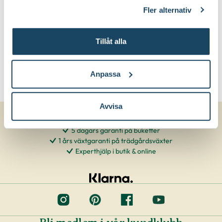
klicka på länken 'Fler alternativ'."
Fler alternativ
Tillåt alla
Anpassa
Avvisa
5 dagars garanti på buketter
1 års växtgaranti på trädgårdsväxter
Experthjälp i butik & online