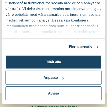
tillhandahålla funktioner för sociala medier och analysera
Ja
Vintergrön:
vår trafik. Vi delar även information om din användning av
vår webbplats med våra samarbetspartners inom sociala
Planteringsjord
Jordprodukter:
medier, reklam och analys. Dessa kan kombinera
informationen med annan data som du har tillhandahållit
dem eller som de har samlat in från din användning av
Brett marktäckande
Växtsätt:
deras tjänster. Läs mer om olika cookies genom att
klicka på länken 'Fler alternativ'."
Juli-september (JAS-perioden)
Beskärningstid:
Fler alternativ
Beskärning är inte nödvändig
Beskärningssätt:
Tillåt alla
Anpassa
Avvisa
5 dagars garanti på buketter