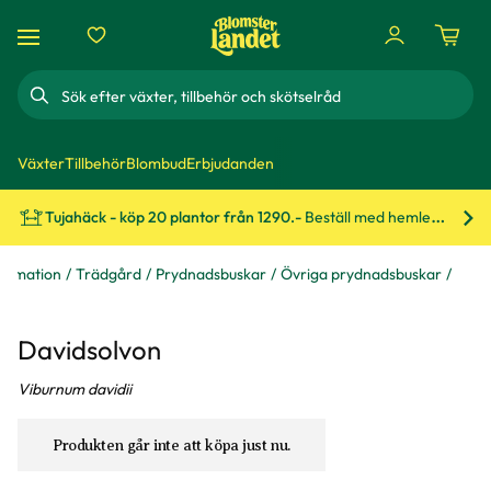
Sök
Växter
Tillbehör
Blombud
Erbjudanden
Tujahäck - köp 20 plantor från 1290.-
Beställ med hemleverans!
Bes
formation
Trädgård
Prydnadsbuskar
Övriga prydnadsbuskar
Davidsolvon
Viburnum davidii
Produkten går inte att köpa just nu.