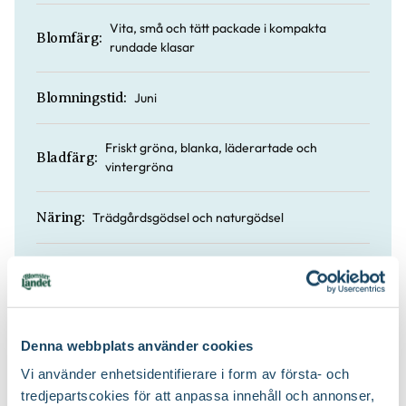
Vita, små och tätt packade i kompakta
Blomfärg:
rundade klasar
Juni
Blomningstid:
Friskt gröna, blanka, läderartade och
Bladfärg:
vintergröna
Trädgårdsgödsel och naturgödsel
Näring:
I sol eller halvskugga
Läge:
30 till 100 cm
Höjd:
Denna webbplats använder cookies
Nej
Doft:
Vi använder enhetsidentifierare i form av första- och
tredjepartscokies för att anpassa innehåll och annonser,