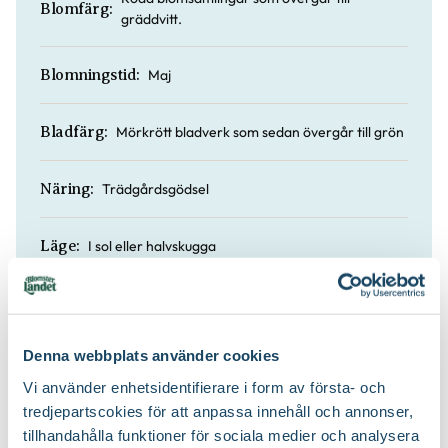
Blomfärg:
gräddvitt.
Maj
Blomningstid:
Mörkrött bladverk som sedan övergår till grön
Bladfärg:
Trädgårdsgödsel
Näring:
I sol eller halvskugga
Läge:
200 till 200 cm
Höjd:
Denna webbplats använder cookies
Ja
Doft:
Vi använder enhetsidentifierare i form av första- och
tredjepartscokies för att anpassa innehåll och annonser,
Nej
Vintergrön:
tillhandahålla funktioner för sociala medier och analysera