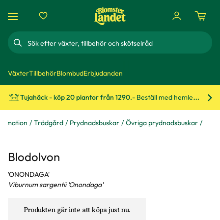
Sök
Växter
Tillbehör
Blombud
Erbjudanden
Tujahäck - köp 20 plantor från 1290.-
Beställ med hemleverans!
Bes
formation
Trädgård
Prydnadsbuskar
Övriga prydnadsbuskar
Blodolvon
'ONONDAGA'
Viburnum sargentii 'Onondaga'
Produkten går inte att köpa just nu.