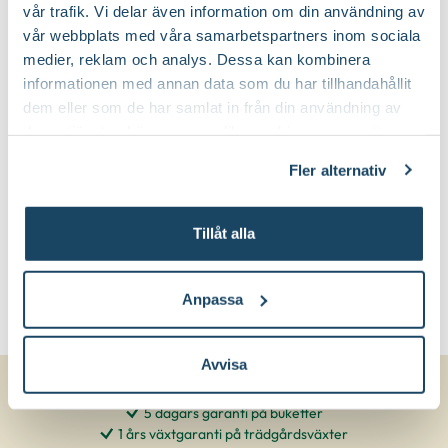
vår trafik. Vi delar även information om din användning av
Planteringsjord
Jordprodukter:
vår webbplats med våra samarbetspartners inom sociala
medier, reklam och analys. Dessa kan kombinera
Kompakt
Växtsätt:
informationen med annan data som du har tillhandahållit
dem eller som de har samlat in från din användning av
deras tjänster. Läs mer om olika cookies genom att
Juli-september (JAS-perioden)
Beskärningstid:
klicka på länken 'Fler alternativ'."
Fler alternativ
Beskärning är inte nödvändig
Beskärningssätt:
Tillåt alla
Anpassa
Avvisa
5 dagars garanti på buketter
1 års växtgaranti på trädgårdsväxter