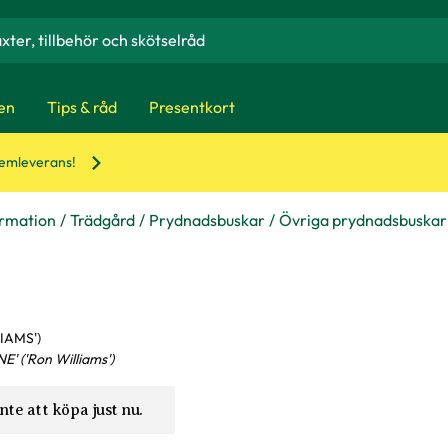
en
Tips & råd
Presentkort
hemleverans!
ormation
Trädgård
Prydnadsbuskar
Övriga prydnadsbuskar
LIAMS')
E' ('Ron Williams')
nte att köpa just nu.