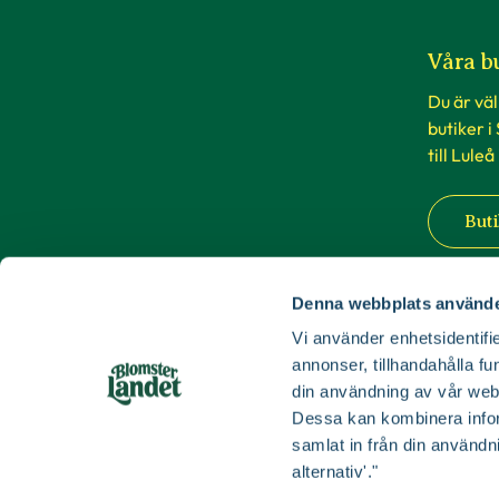
Våra b
Du är vä
butiker i
till Luleå
Buti
Denna webbplats använde
Vi använder enhetsidentifie
annonser, tillhandahålla fu
din användning av vår web
Dessa kan kombinera infor
samlat in från din användn
alternativ'."