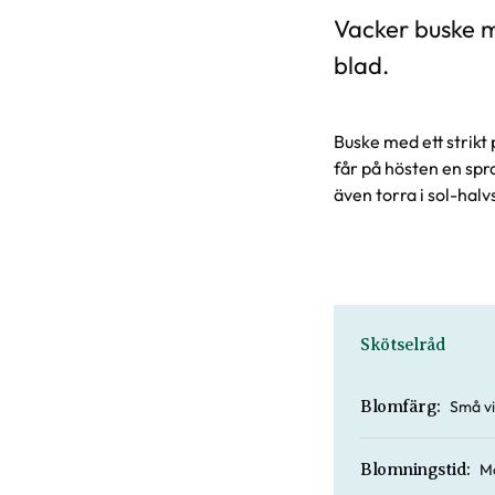
Vacker buske m
blad.
Buske med ett strikt
får på hösten en spra
även torra i sol-halv
Skötselråd
Små v
Blomfärg:
Ma
Blomningstid: