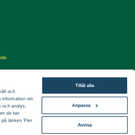
ida
Tillåt alla
håll och
en information om
Anpassa
 och analys.
om de har
 på länken 'Fler
Avvisa