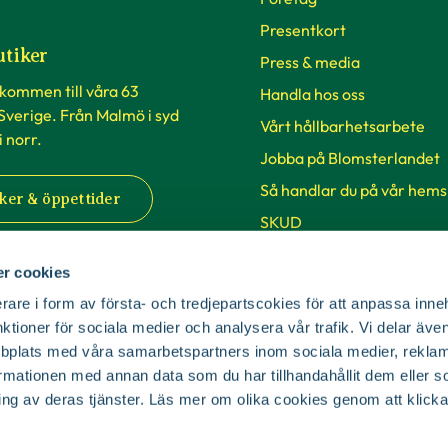
Presentkort
utiker
Press & media
lkommen till våra 63
Handla hos oss
 Sverige. Från Malmö i syd
Vårt hållbarhetsarbete
 i norr.
Jobba på Blomsterlandet
Så handlar du på vår hems
ker & öppettider
SKUD
r cookies
Cookie-inställningar
rare i form av första- och tredjepartscokies för att anpassa inne
nktioner för sociala medier och analysera vår trafik. Vi delar äv
bplats med våra samarbetspartners inom sociala medier, reklam
mationen med annan data som du har tillhandahållit dem eller s
ing av deras tjänster. Läs mer om olika cookies genom att klicka