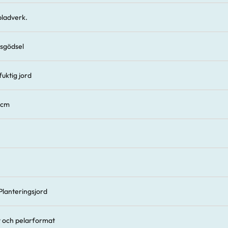
bladverk.
sgödsel
uktig jord
 cm
Planteringsjord
 och pelarformat