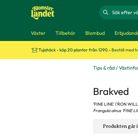
Sök
Växter
Tillbehör
Blombud
Erbjudand
Tujahäck - köp 20 plantor från 1290.-
Beställ med 
Tips & råd
Växtinf
Brakved
'FINE LINE' ('RON WIL
Frangula alnus 'FINE LIN
Produkten går i