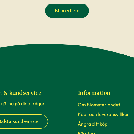
Bli medlem
t & kundservice
Information
 gärna på dina frågor.
Om Blomsterlandet
Köp- och leveransvillkor
takta kundservice
Ångra ditt köp
Företag