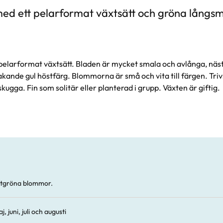
ed ett pelarformat växtsätt och gröna långs
 pelarformat växtsätt. Bladen är mycket smala och avlånga, nä
kande gul höstfärg. Blommorna är små och vita till färgen. Trivs
skugga. Fin som solitär eller planterad i grupp. Växten är giftig.
itgröna blommor.
j, juni, juli och augusti