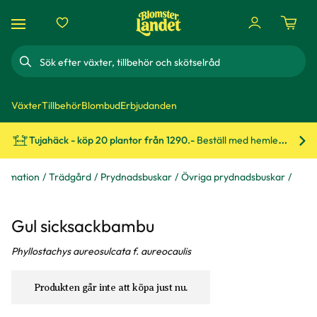
Sök
Växter
Tillbehör
Blombud
Erbjudanden
Tujahäck - köp 20 plantor från 1290.-
Beställ med hemleverans!
Bes
formation
Trädgård
Prydnadsbuskar
Övriga prydnadsbuskar
Gul sicksackbambu
Phyllostachys aureosulcata f. aureocaulis
Produkten går inte att köpa just nu.