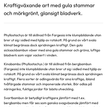
Kraftigväxande art med gula stammar
och mörkgrönt, glansigt bladverk.
Phyllostachys är till skillnad från Fargesia inte klumpbildande utan
brer ut sig i sidled med hjälp av rotskott. På grund av vårt svala
klimat begränsas dock spridningen kraftigt. Den gula
sicksackbambun växer med sina gula stammar och gröna, luftiga
bladverk som vajar vackert i vinden.
Kinabambu (Phyllostachys ) är till skillnad från bergbambun
(Fargesia) inte klumpbildande utan brer ut sig i sidled med hjälp av
rotskott. På grund av vårt svala klimat begränsas dock spridningen
kraftigt. Flera sorter är odlingsvärda för sina kraftiga, ibland
tvåfärgade stammar och imponerade storlek. Bör odlas på
näringsrika, fuktiga jordar för bästa utveckling.
Svartbambun är betydligt kraftigare jämfört med t.ex.
bergbambu men får ses som ganska svagväxande jämfört med