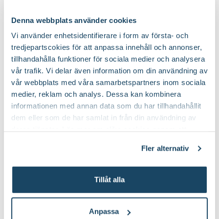
Glänsande, vintergröna blad, gula stammar.
Bladfärg:
Denna webbplats använder cookies
Trädgårdsgödsel och naturgödsel
Näring:
Vi använder enhetsidentifierare i form av första- och
tredjepartscokies för att anpassa innehåll och annonser,
tillhandahålla funktioner för sociala medier och analysera
Halvskugga till sol/ fuktigt
Läge:
vår trafik. Vi delar även information om din användning av
vår webbplats med våra samarbetspartners inom sociala
3 till 5 m
Höjd:
medier, reklam och analys. Dessa kan kombinera
informationen med annan data som du har tillhandahållit
Nej
Doft:
dem eller som de har samlat in från din användning av
deras tjänster. Läs mer om olika cookies genom att
klicka på länken 'Fler alternativ'."
Ja
Vintergrön:
Fler alternativ
Planteringsjord och torv naturell
Jordprodukter:
Tillåt alla
Upprätt
Växtsätt:
Anpassa