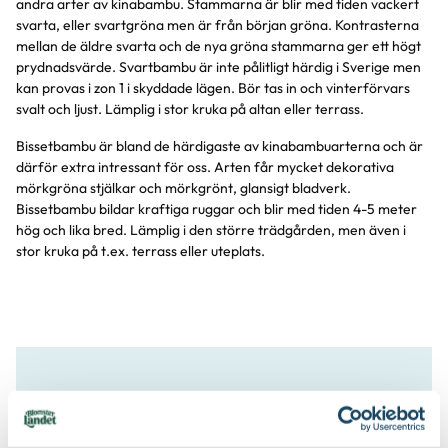
andra arter av kinabambu. Stammarna är blir med tiden vackert
svarta, eller svartgröna men är från början gröna. Kontrasterna
mellan de äldre svarta och de nya gröna stammarna ger ett högt
prydnadsvärde. Svartbambu är inte pålitligt härdig i Sverige men
kan provas i zon 1 i skyddade lägen. Bör tas in och vinterförvars
svalt och ljust. Lämplig i stor kruka på altan eller terrass.
Bissetbambu är bland de härdigaste av kinabambuarterna och är
därför extra intressant för oss. Arten får mycket dekorativa
mörkgröna stjälkar och mörkgrönt, glansigt bladverk.
Bissetbambu bildar kraftiga ruggar och blir med tiden 4-5 meter
hög och lika bred. Lämplig i den större trädgården, men även i
stor kruka på t.ex. terrass eller uteplats.
Skötselråd