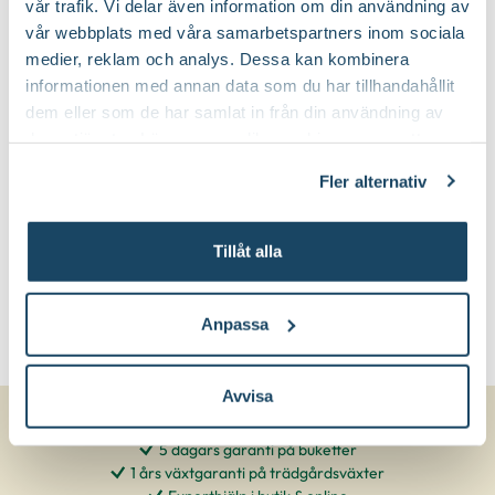
vår trafik. Vi delar även information om din användning av
vår webbplats med våra samarbetspartners inom sociala
Rundat och buskigt
Växtsätt:
medier, reklam och analys. Dessa kan kombinera
informationen med annan data som du har tillhandahållit
dem eller som de har samlat in från din användning av
På våren
Beskärningstid:
deras tjänster. Läs mer om olika cookies genom att
klicka på länken 'Fler alternativ'."
Fler alternativ
Beskär bort nedfrusna grenar in till
Beskärningssätt:
frisk ved
Tillåt alla
Anpassa
Avvisa
5 dagars garanti på buketter
1 års växtgaranti på trädgårdsväxter