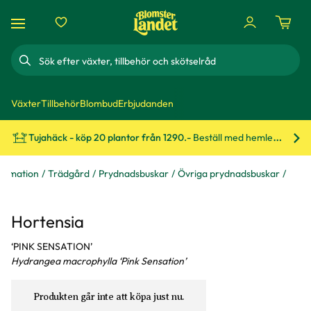
Sök
Växter
Tillbehör
Blombud
Erbjudanden
Tujahäck - köp 20 plantor från 1290.-
Beställ med hemleverans!
Bes
formation
Trädgård
Prydnadsbuskar
Övriga prydnadsbuskar
Hortensia
‘PINK SENSATION’
Hydrangea macrophylla ‘Pink Sensation’
Produkten går inte att köpa just nu.