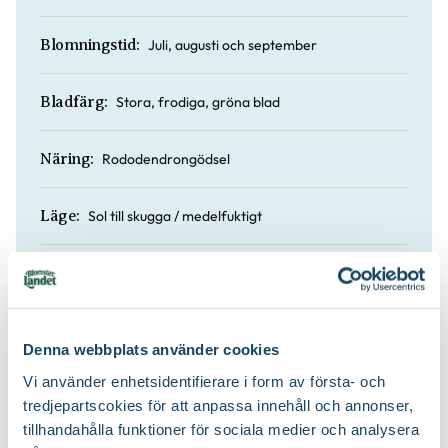
Juli, augusti och september
Blomningstid:
Stora, frodiga, gröna blad
Bladfärg:
Rododendrongödsel
Näring:
Sol till skugga / medelfuktigt
Läge:
80 till 100 cm
Höjd:
Nej
Doft:
Denna webbplats använder cookies
Vi använder enhetsidentifierare i form av första- och
Nej
Vintergrön:
tredjepartscokies för att anpassa innehåll och annonser,
tillhandahålla funktioner för sociala medier och analysera
Blåbärsjord och rododendronjord
Jordprodukter: