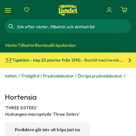
Sök
Växter
Tillbehör
Blombud
Erbjudanden
Tujahäck - köp 20 plantor från 1290.-
Beställ med hemleverans!
Bes
formation
Trädgård
Prydnadsbuskar
Övriga prydnadsbuskar
Hortensia
'THREE SISTERS'
Hydrangea macrophylla 'Three Sisters'
Produkten går inte att köpa just nu.