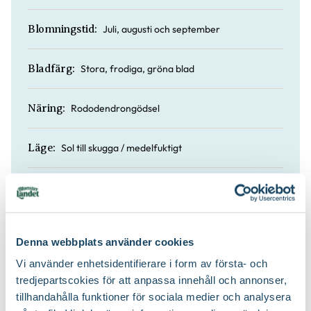
Juli, augusti och september
Blomningstid:
Stora, frodiga, gröna blad
Bladfärg:
Rododendrongödsel
Näring:
Sol till skugga / medelfuktigt
Läge:
50 till 60 cm
Höjd:
Nej
Doft:
Denna webbplats använder cookies
Vi använder enhetsidentifierare i form av första- och
Nej
Vintergrön:
tredjepartscokies för att anpassa innehåll och annonser,
tillhandahålla funktioner för sociala medier och analysera
Blåbärsjord och rododendronjord
Jordprodukter: