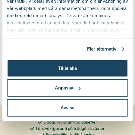
vår trafik. Vi delar även information om din användning av
vår webbplats med våra samarbetspartners inom sociala
Rundat och buskigt
Växtsätt:
medier, reklam och analys. Dessa kan kombinera
informationen med annan data som du har tillhandahållit
dem eller som de har samlat in från din användning av
På våren
Beskärningstid:
deras tjänster. Läs mer om olika cookies genom att
klicka på länken 'Fler alternativ'."
Beskär bort nedfrusna grenar in till
Fler alternativ
Beskärningssätt:
frisk ved
Tillåt alla
Anpassa
Avvisa
5 dagars garanti på buketter
1 års växtgaranti på trädgårdsväxter
Experthjälp i butik & online