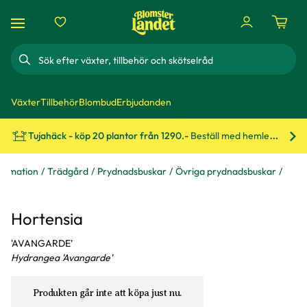
Sök
Växter
Tillbehör
Blombud
Erbjudanden
Tujahäck - köp 20 plantor från 1290.-
Beställ med hemleverans!
Bes
formation
Trädgård
Prydnadsbuskar
Övriga prydnadsbuskar
Hortensia
'AVANGARDE'
Hydrangea 'Avangarde'
Produkten går inte att köpa just nu.