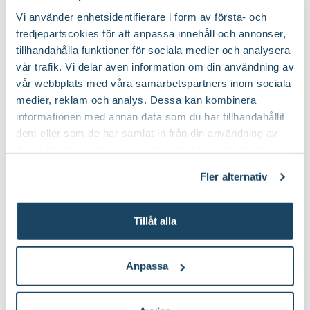
70 till 100 cm
Höjd:
Vi använder enhetsidentifierare i form av första- och
tredjepartscokies för att anpassa innehåll och annonser,
Nej
Doft:
tillhandahålla funktioner för sociala medier och analysera
vår trafik. Vi delar även information om din användning av
vår webbplats med våra samarbetspartners inom sociala
Nej
Vintergrön:
medier, reklam och analys. Dessa kan kombinera
informationen med annan data som du har tillhandahållit
Blåbärsjord och rododendronjord
Jordprodukter:
dem eller som de har samlat in från din användning av
deras tjänster. Läs mer om olika cookies genom att
Lågt och kompakt och buskigt
Växtsätt:
klicka på länken 'Fler alternativ'."
Fler alternativ
På våren
Beskärningstid:
Tillåt alla
Beskär bort nedfrusna grenar in till
Beskärningssätt:
frisk ved
Anpassa