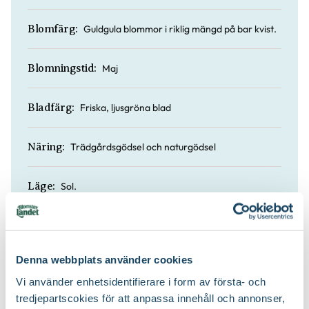
Guldgula blommor i riklig mängd på bar kvist.
Blomfärg:
Maj
Blomningstid:
Friska, ljusgröna blad
Bladfärg:
Trädgårdsgödsel och naturgödsel
Näring:
Sol.
Läge:
80 till 100 cm
Höjd:
Denna webbplats använder cookies
Ja
Doft:
Vi använder enhetsidentifierare i form av första- och
tredjepartscokies för att anpassa innehåll och annonser,
Nej
Vintergrön: