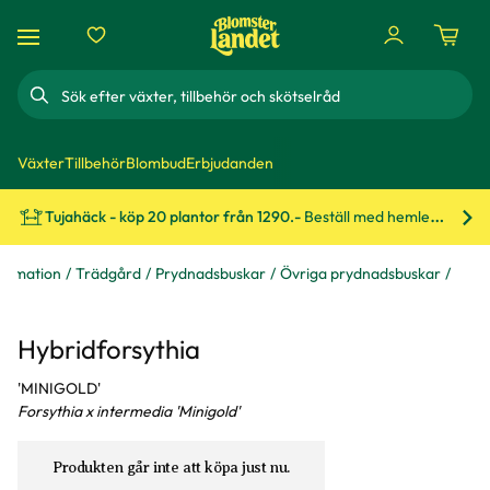
Sök
Växter
Tillbehör
Blombud
Erbjudanden
Tujahäck - köp 20 plantor från 1290.-
Beställ med hemleverans!
Bes
formation
Trädgård
Prydnadsbuskar
Övriga prydnadsbuskar
Hybridforsythia
'MINIGOLD'
Forsythia x intermedia 'Minigold'
Produkten går inte att köpa just nu.