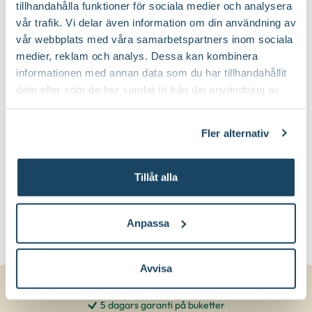
tillhandahålla funktioner för sociala medier och analysera
vår trafik. Vi delar även information om din användning av
Planteringsjord
Jordprodukter:
vår webbplats med våra samarbetspartners inom sociala
medier, reklam och analys. Dessa kan kombinera
informationen med annan data som du har tillhandahållit
Brett och yvigt och buskigt
Växtsätt:
dem eller som de har samlat in från din användning av
deras tjänster. Läs mer om olika cookies genom att
Juli-september (JAS-perioden) och på
Beskärningstid:
klicka på länken 'Fler alternativ'."
våren
Fler alternativ
Gallra ut äldre grenar från basen
Beskärningssätt:
Tillåt alla
Anpassa
Avvisa
5 dagars garanti på buketter