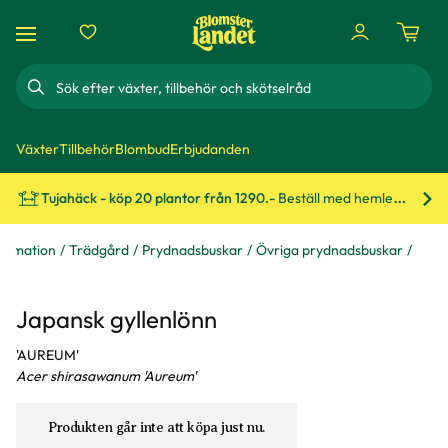
Sök
Växter
Tillbehör
Blombud
Erbjudanden
Tujahäck - köp 20 plantor från 1290.-
Beställ med hemleverans!
Bes
formation
Trädgård
Prydnadsbuskar
Övriga prydnadsbuskar
Japansk gyllenlönn
'AUREUM'
Acer shirasawanum 'Aureum'
Produkten går inte att köpa just nu.