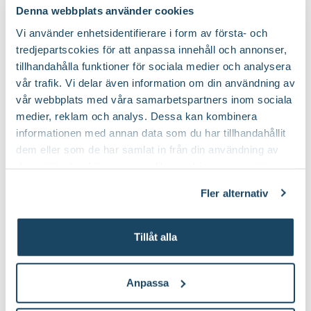
Denna webbplats använder cookies
6 till 8 m
Höjd:
Vi använder enhetsidentifierare i form av första- och
tredjepartscokies för att anpassa innehåll och annonser,
Nej
Doft:
tillhandahålla funktioner för sociala medier och analysera
vår trafik. Vi delar även information om din användning av
vår webbplats med våra samarbetspartners inom sociala
Nej
Vintergrön:
medier, reklam och analys. Dessa kan kombinera
informationen med annan data som du har tillhandahållit
Planteringsjord och rododendronjord
Jordprodukter:
dem eller som de har samlat in från din användning av
deras tjänster. Läs mer om olika cookies genom att
Buske eller mindre flerstammigt träd och
klicka på länken 'Fler alternativ'."
Växtsätt:
Fler alternativ
långsamväxande
Juli-september (JAS-perioden)
Beskärningstid:
Tillåt alla
Klipp bort skadade, korsade och
Beskärningssätt:
Anpassa
inåtväxande grenar