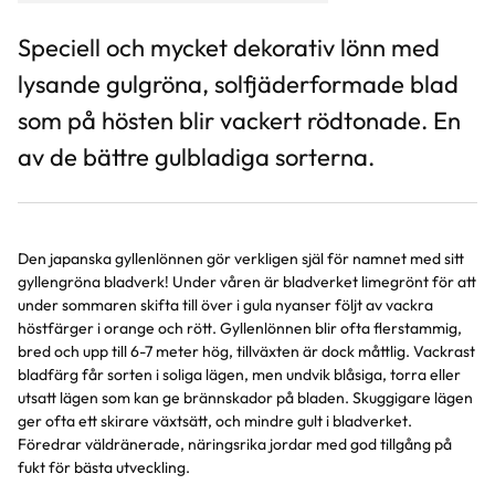
Speciell och mycket dekorativ lönn med
lysande gulgröna, solfjäderformade blad
som på hösten blir vackert rödtonade. En
av de bättre gulbladiga sorterna.
Den japanska gyllenlönnen gör verkligen själ för namnet med sitt
gyllengröna bladverk! Under våren är bladverket limegrönt för att
under sommaren skifta till över i gula nyanser följt av vackra
höstfärger i orange och rött. Gyllenlönnen blir ofta flerstammig,
bred och upp till 6-7 meter hög, tillväxten är dock måttlig. Vackrast
bladfärg får sorten i soliga lägen, men undvik blåsiga, torra eller
utsatt lägen som kan ge brännskador på bladen. Skuggigare lägen
ger ofta ett skirare växtsätt, och mindre gult i bladverket.
Föredrar väldränerade, näringsrika jordar med god tillgång på
fukt för bästa utveckling.