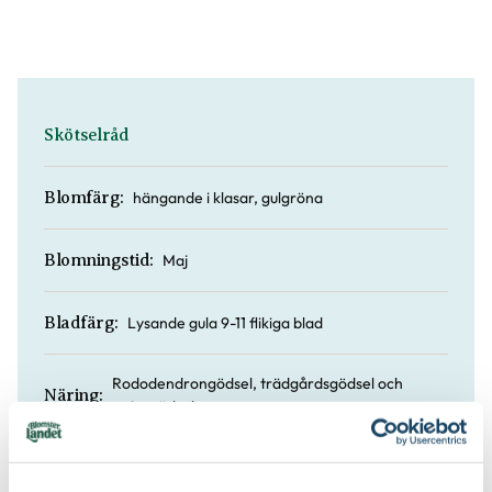
Skötselråd
hängande i klasar, gulgröna
Blomfärg:
Maj
Blomningstid:
Lysande gula 9-11 flikiga blad
Bladfärg:
Rododendrongödsel, trädgårdsgödsel och
Näring:
naturgödsel
Halvskugga till skugga / medelfuktigt till fuktigt
Läge: